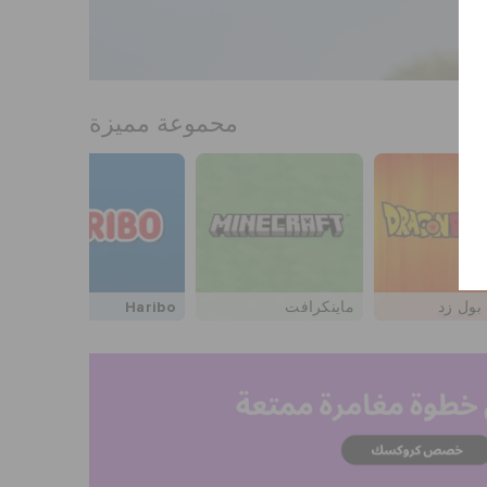
محموعة مميزة
بول زد
ماينكرافت
Haribo