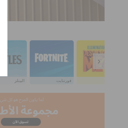
›
مينينز
فورتنايت
البيتلز