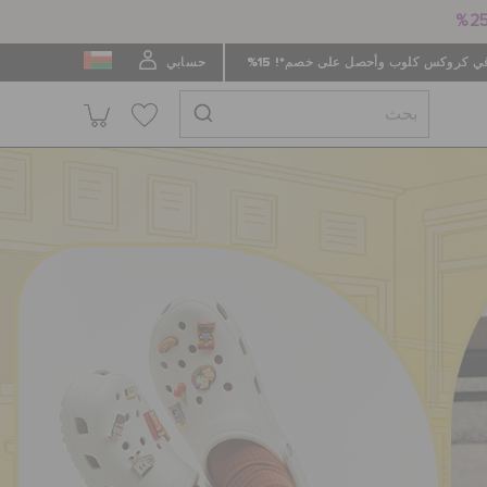
 كروكس كلوب وأحصل على خصم*! 15%
حسابي