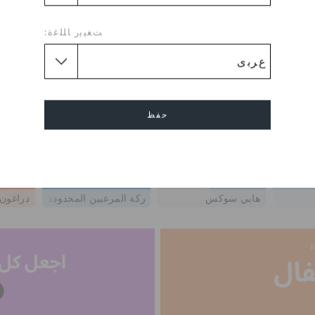
ﺖﻐﻴﻳﺭ ﺎﻠﻠﻏﺓ:
حفظ
إلغاء
هابي سوكس
شركة المرعبين المحدودة
دراغون 