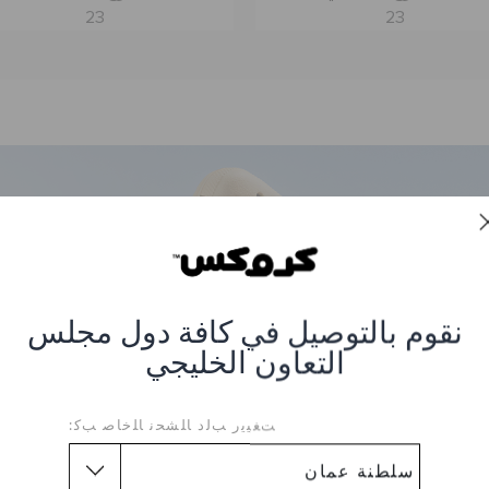
23
23
نقوم بالتوصيل في كافة دول مجلس
التعاون الخليجي
ﺖﻐﻴﻳﺭ ﺐﻟﺩ ﺎﻠﺸﺤﻧ ﺎﻠﺧﺎﺻ ﺐﻛ: