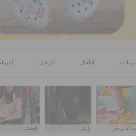
نزيلات
أطفال
للرجال
للنساء
ت آند ويدجز
إيكو
الحقائب