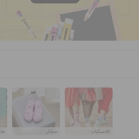
ت
كلاسيكيات
صنادل
هاي