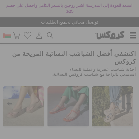
استعد للعودة إلى المدرسة! اشترِ زوجين بالسعر الكامل واحصل على خصم
25%
توصيل مجاني لجميع الطلبيات
اكتشفي أفضل الشباشب النسائية المريحة من
للنساء
كروكس
أحذية شباشب عصرية وعملية للنساء
استمتعي بالراحة مع شباشب كروكس النسائية.
للرجال
أطفال
جيبيتز تشارمز