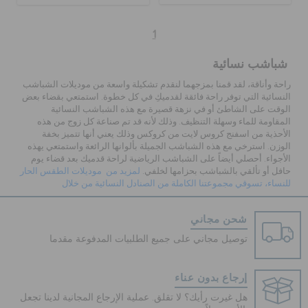
1
شباشب نسائية
راحة وأناقة، لقد قمنا بمزجهما لنقدم تشكيلة واسعة من موديلات الشباشب
النسائية التي توفر راحة فائقة لقدميكِ في كل خطوة. استمتعي بقضاء بعض
الوقت على الشاطئ أو في نزهة قصيرة مع هذه الشباشب النسائية
المقاومة للماء وسهلة التنظيف. وذلك لأنه قد تم صناعة كل زوج من هذه
الأحذية من اسفنج كروس لايت من كروكس وذلك يعني أنها تتميز بخفة
الوزن. استرخي مع هذه الشباشب الجميلة بألوانها الرائعة واستمتعي يهذه
الأجواء. أحصلي أيضاً على الشباشب الرياضية لراحة قدميك بعد قضاء يوم
حافل أو تألقي بالشباشب بحزامها لخلفي.
لمزيد من موديلات الطقس الحار
للنساء، تسوقي مجموعتنا الكاملة من الصنادل النسائية من خلال
شحن مجاني
توصيل مجاني على جميع الطلبيات المدفوعة مقدما
إرجاع بدون عناء
هل غيرت رأيك؟ لا تقلق. عملية الإرجاع المجانية لدينا تجعل