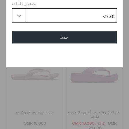
فليب ميلو ريكوفري للنساء
فليب ميلو ريكوفري للنساء
ﺖﻐﻴﻳﺭ ﺎﻠﻠﻏﺓ:
OMR 12.000
(40%)
OMR
OMR 12.000
(40%)
OMR
20.000
20.000
+3
+3
حفظ
تخفيضات
إلغاء
حذاء كلوغ جيت أواي بلاتفورم
حذاء بشريط كروكباند
فليب
OMR 15.000
OMR 13.000
(43%)
OMR
23.000