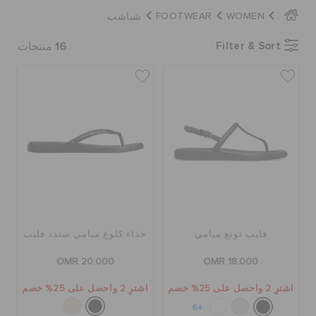
كروكس لمكان العمل
شباشب
FOOTWEAR
WOMEN
16
Filter & Sort
منتجات
تنزيلات
مميز
تسجيل الدخول / اشتراك
قائمة الامنيات
فليب ثونغ ميامي
حذاء كلوغ ميامي ستدد فليب
تحديد موقع المتجر
OMR 20.000
OMR 18.000
اشترِ 2 واحصل على 25% خصم
اشترِ 2 واحصل على 25% خصم
حالة الطلبية
+6