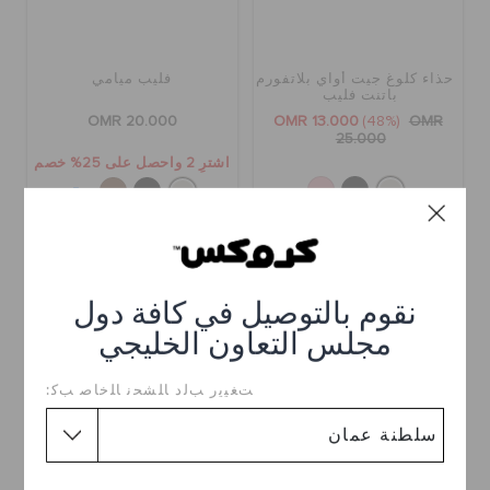
حذاء كلوغ جيت أواي بلاتفورم
فليب ميامي
باتنت فليب
OMR 20.000
OMR 13.000
(48%)
OMR
25.000
اشترِ 2 واحصل على 25% خصم
+5
تخفيضات
تخفيضات
نقوم بالتوصيل في كافة دول
مجلس التعاون الخليجي
ﺖﻐﻴﻳﺭ ﺐﻟﺩ ﺎﻠﺸﺤﻧ ﺎﻠﺧﺎﺻ ﺐﻛ: