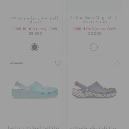
كروكس لمكان العمل
Cc Star Wars Clog - Multi
كلوغ أطفال ميكي وأصدقائه
202172-90H
كلاسيك
تنزيلات
OMR 16.000
(43%)
OMR
OMR 4.000
(80%)
OMR
28.000
20.000
مميز
تخفيضات
تسجيل الدخول / اشتراك
قائمة الامنيات
تحديد موقع المتجر
حالة الطلبية
حذاء كلوغ ميكي وأصدقاؤه
حذاء كلوغ أطفال فروزن إلسا