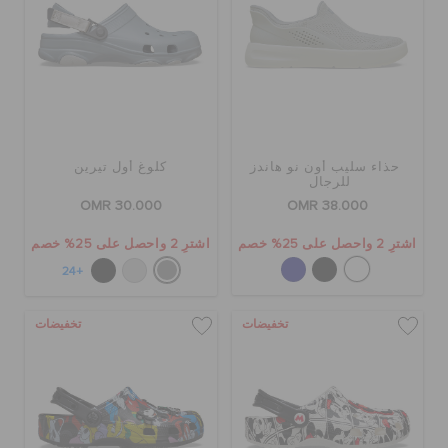
حذاء سليب أون نو هاندز
كلوغ أول تيرين
للرجال
OMR 30.000
OMR 38.000
اشترِ 2 واحصل على 25% خصم
اشترِ 2 واحصل على 25% خصم
+24
تخفيضات
تخفيضات