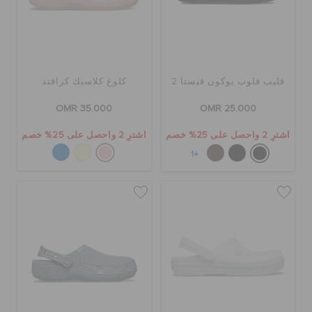
كروكس لمكان العمل
تنزيلات
فليب فلوب يوكون فيستا 2
كلوغ كلاسيك كرافتد
مميز
OMR 35.000
OMR 25.000
اشترِ 2 واحصل على 25% خصم
اشترِ 2 واحصل على 25% خصم
تسجيل الدخول / اشتراك
+1
قائمة الامنيات
تحديد موقع المتجر
حالة الطلبية