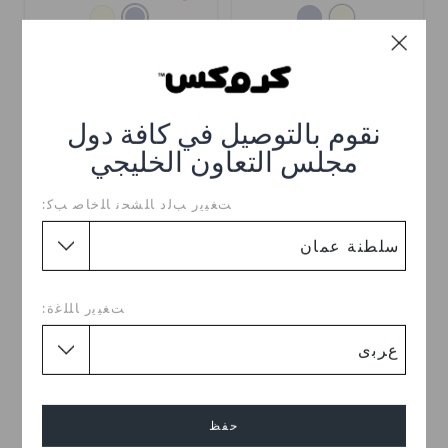
نقوم بالتوصيل في كافة دول
مجلس التعاون الخليجي
ﺖﻐﻴﻳﺭ ﺐﻟﺩ ﺎﻠﺸﺤﻧ ﺎﻠﺧﺎﺻ ﺐﻛ:
كلوغ كروكاباند جم
كلوغ كروكاباند جم
ﺖﻐﻴﻳﺭ ﺎﻠﻠﻏﺓ:
OMR 30.000
OMR 30.000
اشترِ 2 واحصل على 25% خصم
اشترِ 2 واحصل على 25% خصم
+1
+1
حفظ