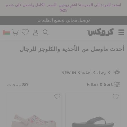
استعد للعودة إلى المدرسة! اشترِ زوجين بالسعر الكامل واحصل على خصم
25%
توصيل مجاني لجميع الطلبيات
أحدث ماوصل من الأحذية والكلوجز للرجال
للنساء
للرجال
NEW IN
رجال
أحذية
80
Filter & Sort
منتجات
أطفال
جيبيتز تشارمز