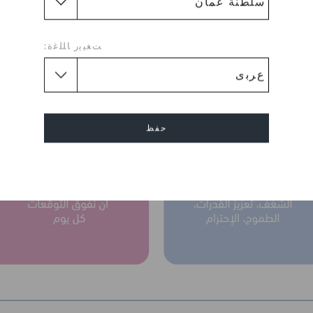
ﺖﻐﻴﻳﺭ ﺎﻠﻠﻏﺓ:
رؤيتنا و مهمتنا
حفظ
إلغاء