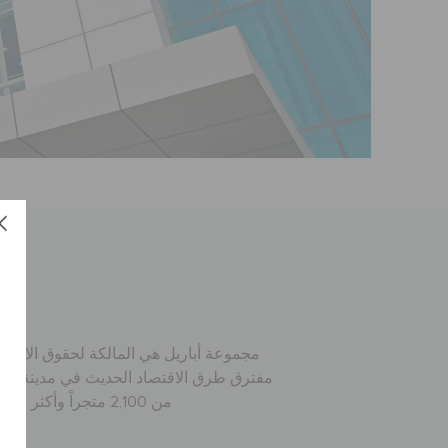
مجموعة أباريل هي المالكة لحقوق الامتي
مفترق طرق الاقتصاد الحديث في مدينة دبي، 
من 2,100 متجراً وأكثر من 85 علامة تجارية وبتعيين 20,000 موظف من مختلف الثقافات. لمعرفة المزيد عن