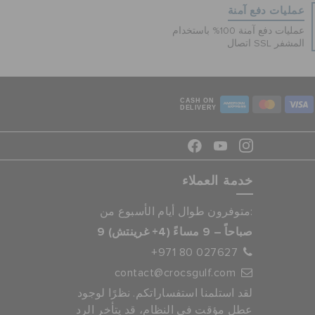
عمليات دفع آمنة
عمليات دفع آمنة 100% باستخدام
اتصال SSL المشفر
CASH ON
DELIVERY
خدمة العملاء
متوفرون طوال أيام الأسبوع من:
9 صباحاً – 9 مساءً (4+ غرينتش)
+971 80 027627
contact@crocsgulf.com
لقد استلمنا استفساراتكم. نظرًا لوجود
عطل مؤقت في النظام، قد يتأخر الرد