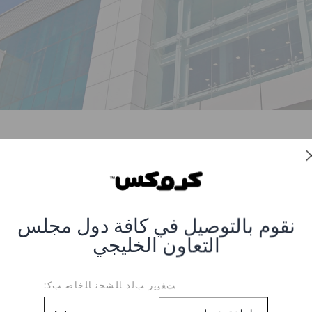
نبذة عنا
نقوم بالتوصيل في كافة دول مجلس
التعاون الخليجي
از لعلامة كروكس في الشرق الأوسط. تقف مجموعة أباريل، أكبر مشغل 
بدولة الإمارات العربية المتحدة. واليوم، أضحت المجموعة قادرة على ت
ﺖﻐﻴﻳﺭ ﺐﻟﺩ ﺎﻠﺸﺤﻧ ﺎﻠﺧﺎﺻ ﺐﻛ: