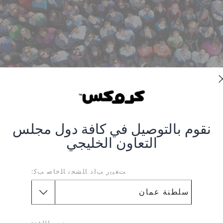
في مجال الأحذية غير الرسمية المبتكرة، وهي مكرسة لمستقبل الراحة. تم التعرف على
نقوم بالتوصيل في كافة دول مجلس
التعاون الخليجي
ا مكانتنا كشركة عالمية رائدة في فئة الأحذية غير الرسمية من خلال اتباع نهج ب
لمشرق والملون من الحياة. نحن نتبنى ونحتفل بالتفرد في كل شخص، وندعو العال
ﺖﻐﻴﻳﺭ ﺐﻟﺩ ﺎﻠﺸﺤﻧ ﺎﻠﺧﺎﺻ ﺐﻛ:
تُباع كروكس في أكثر من 90 دولة حول العالم – وتُدار العلامة التجارية