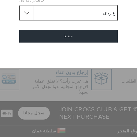
ﺖﻐﻴﻳﺭ ﺎﻠﻠﻏﺓ:
ى كروكس أكثر من 4000 موظف حول العالم.
NASDAQ: CRO )
طن، ماساتشوستس؛ امستردام، هولندا؛ سنغافورة؛ سيول، كوريا؛ طوكيو،
حفظ
إلغاء
إرجاع بدون عناء
لطلبيات
هل غيرت رأيك؟ لا تقلق. عملية
الإرجاع المجانية لدينا تجعل الأمر
سهلاً.
JOIN CROCS CLUB & GET 
سجل مجانا
NEXT PURCHASE
قع المتجر
سلطنة عمان