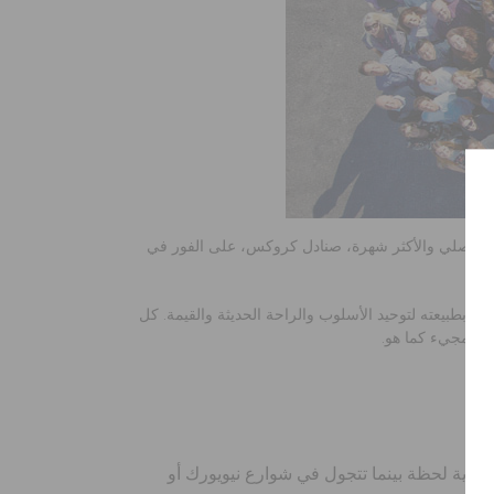
 طرازنا الأصلي والأكثر شهرة، صنادل كروكس، على الفور في
سيط بطبيعته لتوحيد الأسلوب والراحة الحديثة والقيمة. كل
م للمجيء كما هو.
 بأكثر من 30 لغة، يعني هذا أنك ستلمح كروكس في أية لحظة بينما تتجول في شوارع نيويورك أو