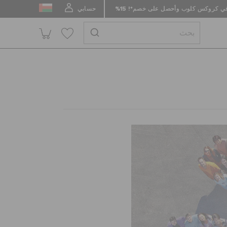
 كروكس كلوب وأحصل على خصم*! 15%
حسابي