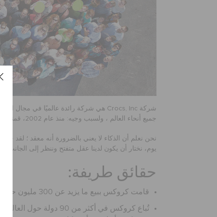
شركة Crocs, Inc هي شركة رائدة عالميًا 
جميع أنحاء العالم ، ولسبب وجيه: منذ عام 2002، قمنا ببيع أكثر من 300 مليون زوج في أكثر من 90 دولة!
نحن نعلم أن الذكاء لا يعني بالضرورة أنه معقد ؛ لقد حققن
يوم، نختار أن يكون لدينا عقل متفتح وننظر إلى الجانب ا
حقائق طريفة:
قامت كروكس ببيع ما يزيد عن 300 مليون حذاء. يالها من أحذية كثيرة!