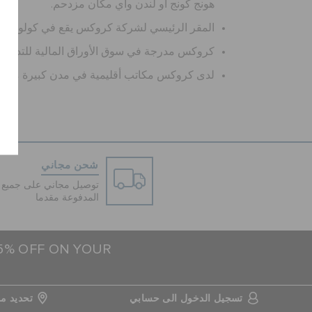
هونج كونج أو لندن وأي مكان مزدحم.
المقر الرئيسي لشركة كروكس يقع في كولورادو في نيوت ولد
كروكس مدرجة في سوق الأوراق المالية للتداول ( نازداك ) ( X
لدى كروكس مكاتب أقليمية في مدن كبيرة مثل بوس
شحن مجاني
توصيل مجاني على جميع ا
المدفوعة مقدما
15% OFF ON YOUR
تسجيل الدخول الى حسابي
تحديد مو