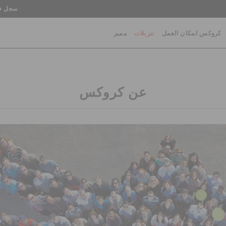
سجل في
كروكس لمكان العمل
تنزيلات
مميز
عن كروكس