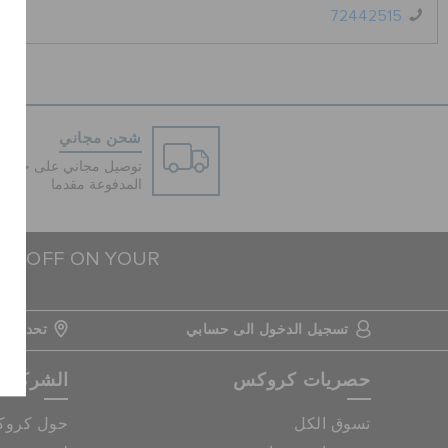
72442515
شحن مجاني
توصيل مجاني على جميع ا
المدفوعة مقدما
15% OFF ON YOUR
تسجيل الدخول الى حسابي
تحديد مو
حصريات كروكس
الشركة
تسوق الكل
حول كرو