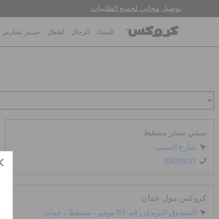
توصيل مجاني لجميع الطلبيات
للنساء
للرجال
أطفال
جيبيتز تشارمز
سيتي سنتر مسقط
شارع السيب
93991017
كروكس مول عمان
الصندوق البريدي رقم: 113 بوشر ، مسقط ، عمان