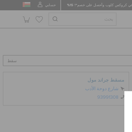
 كروكس كلوب وأحصل على خصم*! 15%
حسابي
مسقط جراند مول
شارع دوحة الأدب
93991308