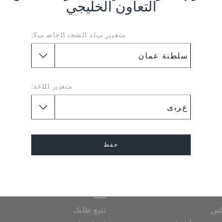
التعاون الخليجي
72337033
ﺖﻐﻴﻳﺭ ﺐﻟﺩ ﺎﻠﺸﺤﻧ ﺎﻠﺧﺎﺻ ﺐﻛ:
إرجاع بدون عناء
لطلبيات
هل غيرت رأيك؟ لا تقلق. عملية
ﺖﻐﻴﻳﺭ ﺎﻠﻠﻏﺓ:
الإرجاع المجانية لدينا تجعل الأمر
سهلاً.
JOIN CROCS CLUB & GET 
سجل مجانا
NEXT PURCHASE
حفظ
قع المتجر
سلطنة عمان
إلغاء
مساعدة
كس
تتبع طلبك