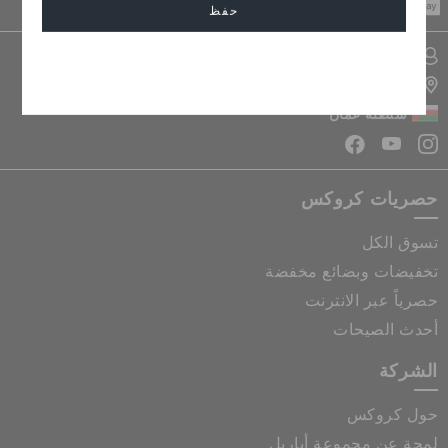
CASH ON
حفظ
DELIVERY
تسجيل الدخول الى حسابي
إلغاء
تحديد موقع المتجر
سلطنة عمان
حصريات كروكس
تسوق الكل
تخفيضات وبضائع مخفضة
حصرياً عبر الانترنت
أحدث الصيحات
الشركة
حول كروكس
لمحة عن مجموعة أباريل