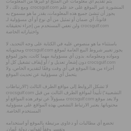
يتم تقديم أي معلومات عن المنتج أو غيرها من المعلومات
تنزيلات
المنشورة عبر الموقع على حد علم crocsgulf.com. ومع ذلك ، لا
يجوز أن تنشئ جميع هذه المعلومات، بقدر ما هو مسموح به
قانوناً، أي ضمان أو تمثيل من أي نوع أو أي مسؤولية لـ
crocsgulf.com ولن تعفي المستخدم من إجراء تحقيقاته
مميز
واختباراته الخاصة
باستثناء ما هو منصوص عليه في الكتابة على وجه التحديد، لا
تسجيل الدخول / اشتراك
يجوز تغيير شروط البيع العامة لموقع crocsgulf.com ومحتوياته
ومواده ومعلوماته. بدون أي مسؤولية مهما كانت، يجوز لموقع
crocsgulf.com دون إشعار تعديل و / أو إيقاف تشغيل كل أو
قائمة الامنيات
أجزاء من هذا الموقع في أي وقت وفقًا لتقديره الخاص، ولا
يتحمل أي مسؤولية عن تحديث الموقع
تحديد موقع المتجر
لا تشكل الروابط إلى مواقع الطرف الثالث ("الارتباطات
التشعبية") تأييداً لمواقع الطرف الثالث من قبل crocsgulf.com
ولا يعد موقع crocsgulf.com مسؤولاً عن توفر هذه المواقع أو
حالة الطلبية
محتوياتها. يعتبر الارتباط التشعبي بهذه المواقع على مسؤولية
المستخدم الخاصة.
تخضع أي مطالبات أو دعاوى مرتبطة بالموقع أو استخدامه
الطلبيات المرتجعة
وتفسر وفقاً لقوانين دولة عُمان.