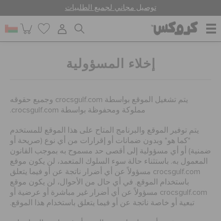
توصيل مجاني لجميع الطلبيات
للنساء
إخلاء المسؤولية
للرجال
يتم تشغيل الموقع بواسطة crocsgulf.com وجميع حقوقه
مملوكة ومحفوظة بواسطة crocsgulf.com.
أطفال
يتم توفير الموقع والبرنامج المتاح على هذا الموقع للمستخدم
"كما هو" وبدون ضمانات أو إقرارات من أي نوع (صريحة أو
ضمنية) أو أي مسؤولية إلى أقصى حد مسموح به بموجب القانون
المعمول به. باستثناء حالة سوء السلوك المتعمد، لن يكون موقع
جيبيتز تشارمز
crocsgulf.com مسؤولاً عن أي أضرار ناتجة عن أو فيما يتعلق
باستخدام الموقع. في أي حال من الأحوال، لن يكون موقع
crocsgulf.com مسؤولاً عن أي أضرار غير مباشرة أو عرضية أو
كروكس لمكان العمل
تبعية أو خاصة ناتجة عن أو فيما يتعلق باستخدام هذا الموقع.