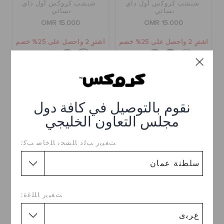
شبشب كروكس أول داي
شبشب كروكس أول داي
نسائي
نسائي
OMR 15.000
OMR 15.000
اشترِ 2 واحصل على 25% خصم
اشترِ 2 واحصل على 25% خصم
+1
+1
تخفيضات
تخفيضات
نقوم بالتوصيل في كافة دول
مجلس التعاون الخليجي
ﺖﻐﻴﻳﺭ ﺐﻟﺩ ﺎﻠﺸﺤﻧ ﺎﻠﺧﺎﺻ ﺐﻛ:
ﺖﻐﻴﻳﺭ ﺎﻠﻠﻏﺓ:
شبشب باي
سليبر كلاسيك كوزي
OMR 13.000
(50%)
OMR
OMR 15.000
(42%)
OMR
26.000
26.000