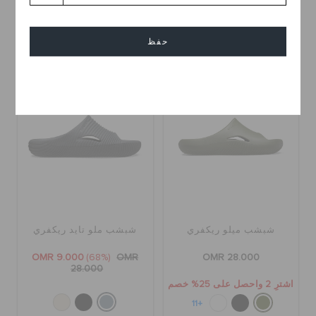
+3
+3
حفظ
تخفيضات
إلغاء
شبشب ميلو ريكفري
شبشب ملو تايد ريكفري
OMR 9.000
(68%)
OMR
OMR 28.000
28.000
اشترِ 2 واحصل على 25% خصم
+11