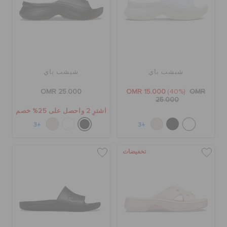
كروكس لمكان العمل
تنزيلات
شبشب باي
شبشب باي
مميز
OMR 25.000
OMR 15.000
(40%)
OMR
25.000
اشترِ 2 واحصل على 25% خصم
تسجيل الدخول / اشتراك
+3
+3
قائمة الامنيات
تخفيضات
تحديد موقع المتجر
حالة الطلبية