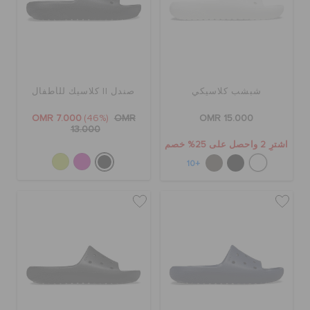
شبشب كلاسيكي
صندل II كلاسيك للأطفال
OMR 7.000
(46%)
OMR
OMR 15.000
13.000
اشترِ 2 واحصل على 25% خصم
+10