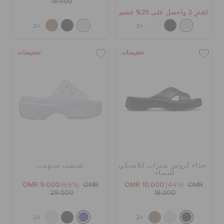
18.000
اشترِ 2 واحصل على 25% خصم
+2
+3
تخفيضات
تخفيضات
حذاء كروس ستراب كلاسيكي
شبشب ستومب
للنساء
OMR 9.000
(69%)
OMR
OMR 10.000
(44%)
OMR
29.000
18.000
+2
+2