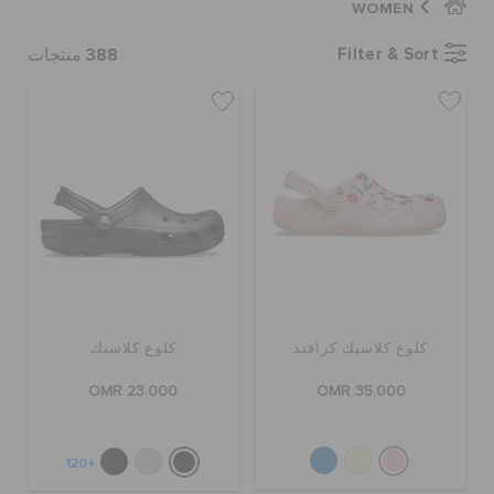
WOMEN
كروكس لمكان العمل
388
Filter & Sort
منتجات
تنزيلات
مميز
تسجيل الدخول / اشتراك
قائمة الامنيات
كلوغ كلاسيك كرافتد
كلوغ كلاسيك
تحديد موقع المتجر
OMR 23.000
OMR 35.000
حالة الطلبية
+120