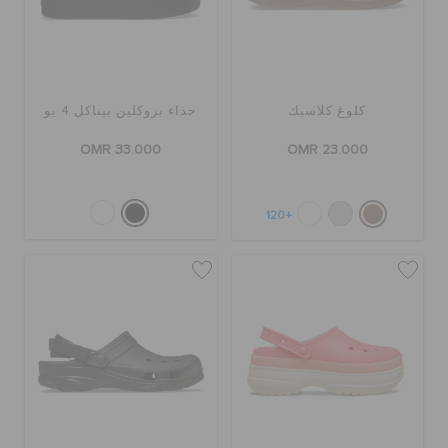
كلوغ كلاسيك
حذاء بروكلين بيناكل 4 يو
OMR 33.000
OMR 23.000
+120