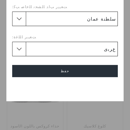
ﺖﻐﻴﻳﺭ ﺐﻟﺩ ﺎﻠﺸﺤﻧ ﺎﻠﺧﺎﺻ ﺐﻛ:
كلوغ كلاسيك بلاتفورم للنساء
كلوغ كلاسيك بلاتفورم للنساء
OMR 30.000
OMR 30.000
ﺖﻐﻴﻳﺭ ﺎﻠﻠﻏﺓ:
+23
+23
تخفيضات
حفظ
إلغاء
كلوغ كلاسيك
حذاء كروكس باللون الأسود