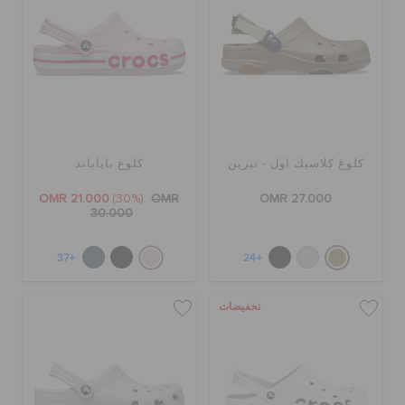
كلوغ كلاسيك اول - تيرين
كلوغ باياباند
OMR 21.000
(30%)
OMR
OMR 27.000
30.000
+37
+24
تخفيضات