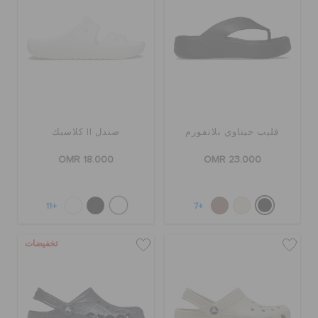
فليب جيتاوي بلاتفورم
صندل II كلاسيك
OMR 18.000
OMR 23.000
+11
+7
تخفيضات