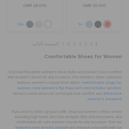
OMR 28.000
OMR 25.000
+56
+9
1
2
3
4
5
6
7
الصفحة التالية
Comfortable Shoes for Women
Discover the latest women’s shoe styles and classic Crocs comfort
with women’s shoes for any occasion. Our women’s shoe collection
comfortable clogs for
features women's casual shoe styles,
women
cute women’s flip flops
comfortable sandals
,
and
,
athleisure
women's work shoes for on-the-job foot comfort, and
.
women’s sneakers
If you wish to dress up your outfit, shop our women’s dress shoes
including high heels and cute wedges, flats and mary janes, and
comfortable yet cute women’s boots for any occasion. Visit our
women's new arrivals section
and improve your outfit with our