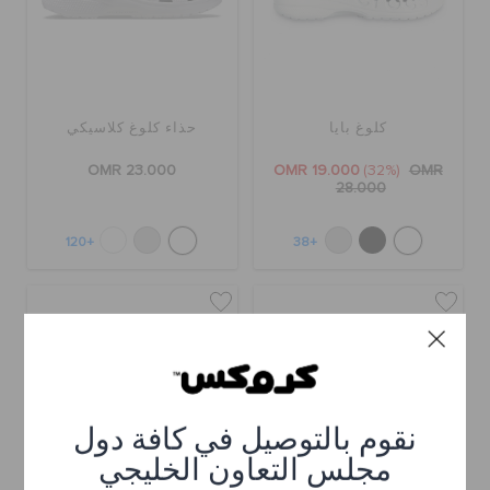
كلوغ بايا
حذاء كلوغ كلاسيكي
OMR 23.000
OMR 19.000
(32%)
OMR
28.000
+120
+38
نقوم بالتوصيل في كافة دول
مجلس التعاون الخليجي