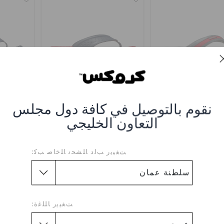
نقوم بالتوصيل في كافة دول مجلس
فلوب يوكون سبورت
حذاء كلوغ مينز إنموشن فليب
فليب فلو
التعاون الخليجي
0
OMR 25.000
OMR 25.000
اشترِ 2 واحصل على 25% خصم
اشترِ 2 واحصل على 25% خصم
ﺖﻐﻴﻳﺭ ﺐﻟﺩ ﺎﻠﺸﺤﻧ ﺎﻠﺧﺎﺻ ﺐﻛ:
ﺖﻐﻴﻳﺭ ﺎﻠﻠﻏﺓ: