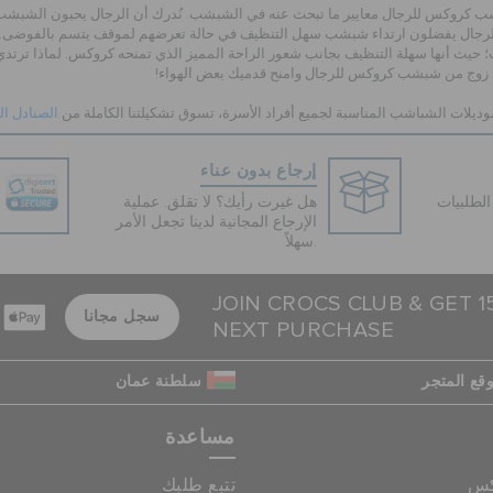
ب كروكس للرجال معايير ما تبحث عنه في الشبشب. نُدرك أن الرجال يحبون الشبشب ال
رجال يفضلون ارتداء شبشب سهل التنظيف في حالة تعرضهم لموقف يتسم بالفوضى. وه
حيث أنها سهلة التنظيف بجانب شعور الراحة المميز الذي تمنحه كروكس. لماذا ترتدي ا
وج من شبشب كروكس للرجال وامنح قدميك بعض الهواء!
ديلات الشباشب المناسبة لجميع أفراد الأسرة، تسوق تشكيلتنا الكاملة من
الصنادل ال
إرجاع بدون عناء
لطلبيات
هل غيرت رأيك؟ لا تقلق. عملية
الإرجاع المجانية لدينا تجعل الأمر
سهلاً.
JOIN CROCS CLUB & GET 
سجل مجانا
NEXT PURCHASE
قع المتجر
سلطنة عمان
مساعدة
كس
تتبع طلبك