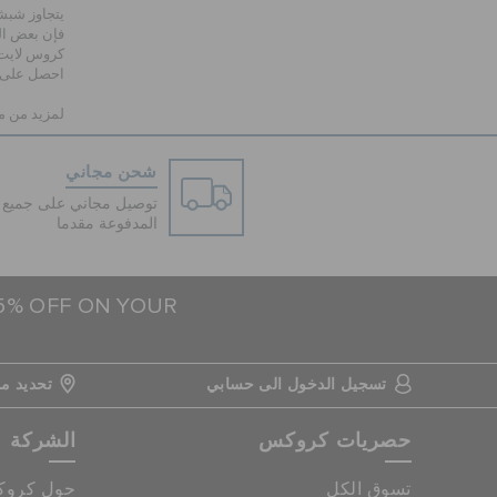
يتجاوز شبش
فإن بعض ال
كروس لايت؛ 
احصل على ز
لمزيد من مو
شحن مجاني
توصيل مجاني على جميع ا
المدفوعة مقدما
15% OFF ON YOUR
تسجيل الدخول الى حسابي
تحديد مو
حصريات كروكس
الشركة
تسوق الكل
حول كرو