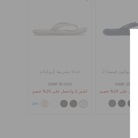
ب يوكون فيستا 2
حذاء بشريط كروكباند
OMR 15.000
OMR 25.00
اشترِ 2 واحصل على 25% خصم
+28