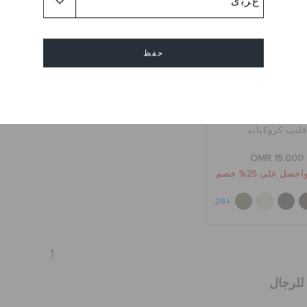
حفظ
إلغاء
فليب كروكباند
OMR 15.000
+28
1
لرجال