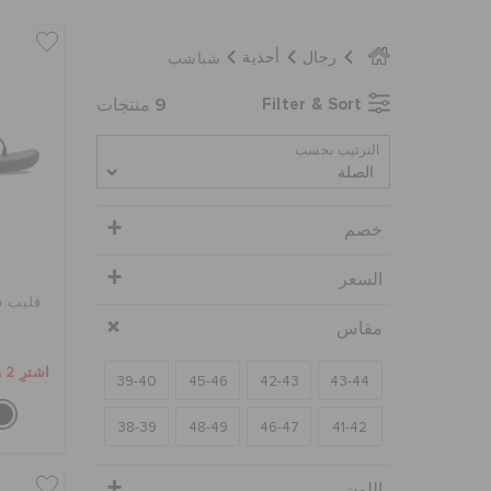
شباشب
رجال
أحذية
9
Filter & Sort
منتجات
الترتيب بحسب
خصم
السعر
فليب ف
مقاس
اشترِ 2 واحصل على 25% خصم
39-40
45-46
42-43
43-44
38-39
48-49
46-47
41-42
اللون