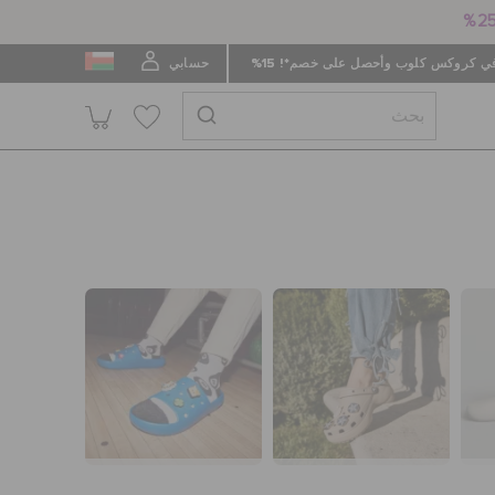
 كروكس كلوب وأحصل على خصم*! 15%
حسابي