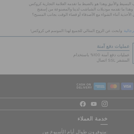
بسيط والأنيق وهذا هو بالضبط ما تقدمه العلامة التجارية كروكس.
ذا ما تقدمه موديلات الشباشب لدينا والمصنوعة من إسفنج
لأحذية أثناء الشواء مع الأصدقاء أو قضاء الوقت بجانب المسبح؟
رجالية
وابحث عن الزوج المثالي للجميع لهذا الموسم في كروكس!
عمليات دفع آمنة
عمليات دفع آمنة 100% باستخدام
اتصال SSL المشفر
CASH ON
DELIVERY
خدمة العملاء
متوفرون طوال أيام الأسبوع من: