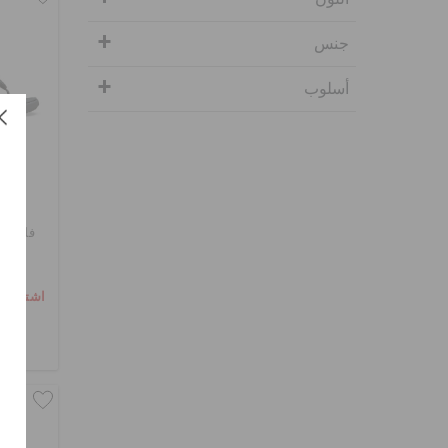
جنس
أسلوب
فليب 
اشترِ 2 واحصل على 25% خصم