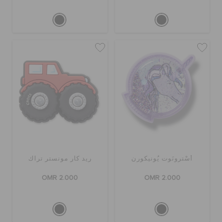
أسْترونَوت يُونيكورن
ريد كار مونستر تراك
OMR 2.000
OMR 2.000