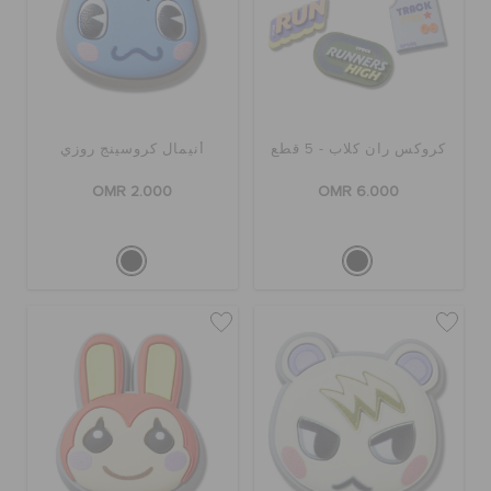
كروكس ران كلاب - 5 قطع
أنيمال كروسينج روزي
OMR 2.000
OMR 6.000