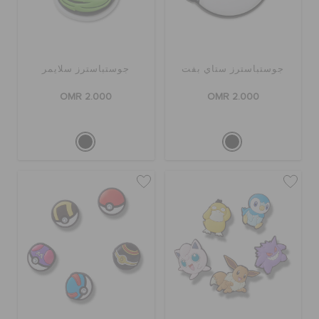
جوستباسترز ستاي بفت
جوستباسترز سلايمر
OMR 2.000
OMR 2.000