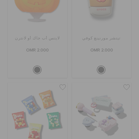
تيتشر مورنينغ كوفي
لايتس أب جاك أو لانترن
OMR 2.000
OMR 2.000