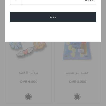
حفظ
إلغاء
حقيبة بلو تشيب
دودل - 5 قطع
OMR 6.000
OMR 2.000