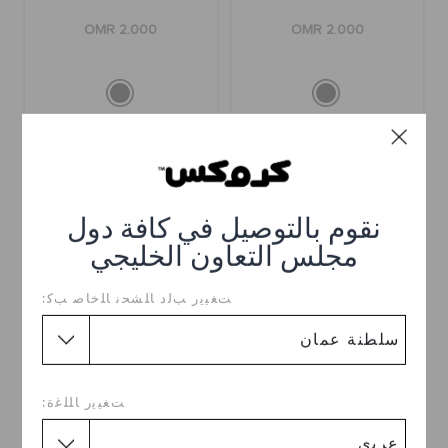
OMR 2.000
OMR 2.000
نقوم بالتوصيل في كافة دول
مجلس التعاون الخليجي
ﺖﻐﻴﻳﺭ ﺐﻟﺩ ﺎﻠﺸﺤﻧ ﺎﻠﺧﺎﺻ ﺐﻛ:
حقيبة جرين تشيب
حقيبة يلو ريد تشيب
ﺖﻐﻴﻳﺭ ﺎﻠﻠﻏﺓ:
OMR 2.000
OMR 2.000