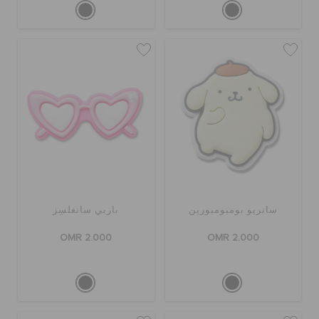
سانريو بومبومبورين
باربي سانغلَسِز
OMR 2.000
OMR 2.000