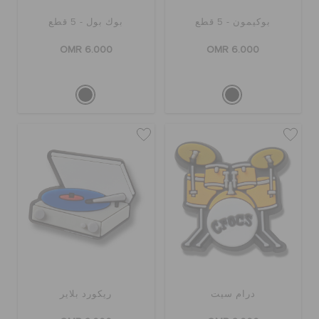
بوكيمون - 5 قطع
بوك بول - 5 قطع
OMR 6.000
OMR 6.000
درام سيت
ريكورد بلاير