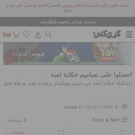
استعد للعودة إلى المدرسة! اشترِ زوجين بالسعر الكامل واحصل على خصم
25%
توصيل مجاني لجميع الطلبيات
للنساء
للرجال
احصلوا على تصاميم حكاية لعبة
!تشكيلة حكاية لعبة من ديزني وبيكسار وصلت وهي مذهلة بحق
أطفال
PIXAR
COLLECTIONS
جيبيتز تشارمز
3
Filter & Sort
منتجات
تخفيضات