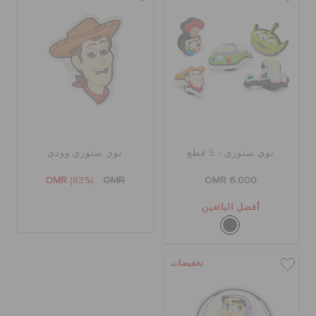
كروكس لمكان العمل
تنزيلات
مميز
توي ستوري - 5 قطع
توي ستوري وودي
تسجيل الدخول / اشتراك
OMR
(83%)
OMR
OMR 6.000
قائمة الامنيات
أفضل البائعين
تحديد موقع المتجر
تخفيضات
حالة الطلبية