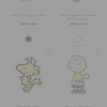
كروكس لمكان العمل
مجسمات شخصية بيناتس -
ستيكر برسومات كرتونية
عبوة من 5 قطع
تنزيلات
OMR 2.000
OMR 6.000
مميز
تسجيل الدخول / اشتراك
قائمة الامنيات
تحديد موقع المتجر
حالة الطلبية
بينوتز تشارلي براون
بينوتز وودستوك