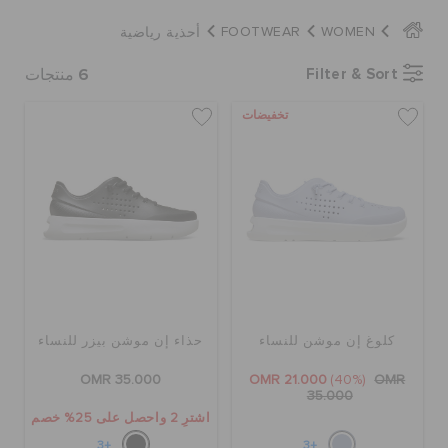
كروكس لمكان العمل
أحذية رياضية
FOOTWEAR
WOMEN
6
Filter & Sort
منتجات
تنزيلات
تخفيضات
مميز
تسجيل الدخول / اشتراك
قائمة الامنيات
كلوغ إن موشن للنساء
حذاء إن موشن بيزر للنساء
تحديد موقع المتجر
OMR 35.000
OMR 21.000
(40%)
OMR
35.000
حالة الطلبية
اشترِ 2 واحصل على 25% خصم
+3
+3