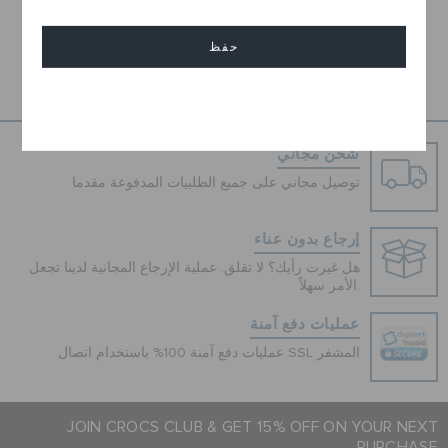
مطلق الخيار من تشكيلتها المتنوّعة من الأحذية العمليّة بمختلف التصاميم
.
اكتشفي المزيد عن
أحذيتنا الخفيفة والمريحة
!
حفظ
اختاري تنسيق الحذاء الرياضي
بألوانٍ جذابة مع أي إطلالة بلون محايدٍ آخر
وانطلقي بثقةٍ وراحة مع أحذيتنا المتميزة ذات الراحة الشهيرة عالميّاً
والتشكييلة المتنوعة من أحذية السنيكرز النسائية المريحة والجذّابة!
إلغاء
شحن مجاني
توصيل مجاني على جميع الطلبيات المدفوعة مقدما
إرجاع بدون عناء
هل غيرت رأيك؟ لا تقلق. عملية الإرجاع المجانية لدينا تجعل
الأمر سهلاً.
عمليات دفع آمنة
عمليات دفع آمنة 100% باستخدام اتصال SSL المشفر
JOIN CROCS CLUB & GET 15% OFF ON YOUR NEXT
PURCHASE