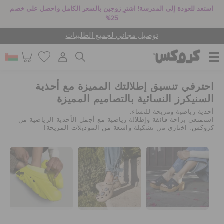
استعد للعودة إلى المدرسة! اشترِ زوجين بالسعر الكامل واحصل على خصم
25%
توصيل مجاني لجميع الطلبيات
احترفي تنسيق إطلالتك المميزة مع أحذية
للنساء
السنيكرز النسائية بالتصاميم المميزة
أحذية رياضية ومريحة للنساء.
استمتعي براحة فائقة وإطلالة رياضية مع أجمل الأحذية الرياضية من
للرجال
كروكس. اختاري من تشكيلة واسعة من الموديلات المريحة!
أطفال
جيبيتز تشارمز