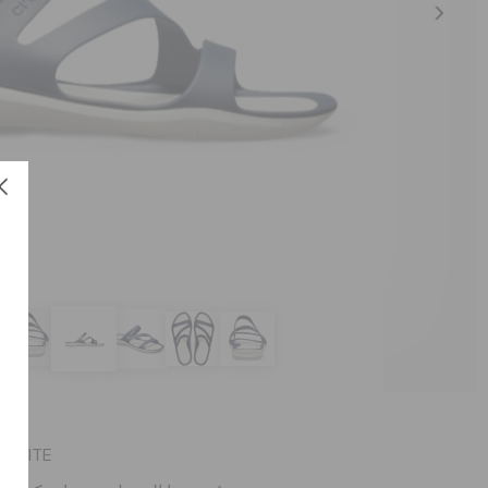
العنصر #203998-