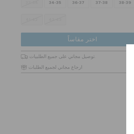
33-34
34-35
36-37
37-38
38-39
41-42
42-43
اختر مقاساً
توصيل مجاني على جميع الطلبيات.
ارجاع مجاني لجميع الطلبات