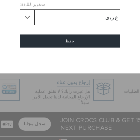
 والذي يمتاز بأناقته العالية،
ﺖﻐﻴﻳﺭ ﺎﻠﻠﻏﺓ:
ل مطاطي يمنح مرونة لمرتديه في
كل خطوة.
Upper Material :
Croslit
Flat
طول الكعب :
Flat
شكل الكعب :
حفظ
Round
شكل القدم :
Sole :
Rubber Sole
إلغاء
إرجاع بدون عناء
لطلبيات
هل غيرت رأيك؟ لا تقلق. عملية
الإرجاع المجانية لدينا تجعل الأمر
سهلاً.
JOIN CROCS CLUB & GET 
سجل مجانا
NEXT PURCHASE