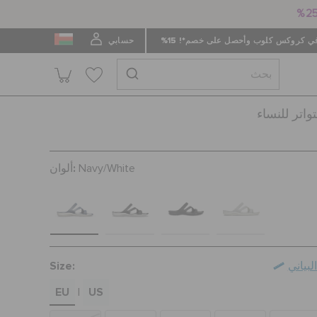
 كروكس كلوب وأحصل على خصم*! 15%
حسابي
اتر للنساء
ألوان:
Navy/White
Size:
بياني
EU
US
|