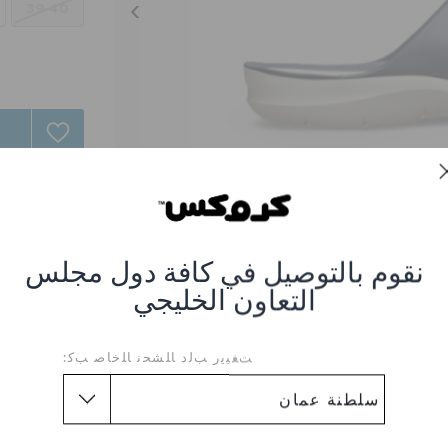
39-40
نقوم بالتوصيل في كافة دول مجلس
التعاون الخليجي
ﺖﻐﻴﻳﺭ ﺐﻟﺩ ﺎﻠﺸﺤﻧ ﺎﻠﺧﺎﺻ ﺐﻛ:
صندل سويفتواتر للنساء
462-NAVY-WHITE