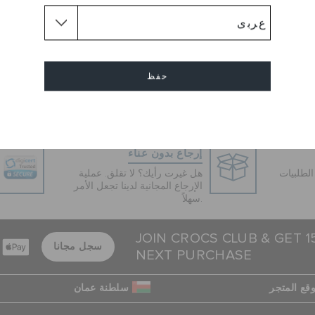
ل تقدمه كروكس بتصميم عصري
نة ممتازة من اجود انواع المواد
ثناء الحركة. يتميز الحذاء بقصته
التكيف مع جميع الأسطح!. مزود
بفتحات Jibbitz™
حفظ
EU :
Loose
إلغاء
إرجاع بدون عناء
لطلبيات
هل غيرت رأيك؟ لا تقلق. عملية
الإرجاع المجانية لدينا تجعل الأمر
سهلاً.
JOIN CROCS CLUB & GET 
سجل مجانا
NEXT PURCHASE
قع المتجر
سلطنة عمان