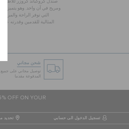
صندل كروكباند كروزر للأطفا
ومريح في آن واحد, وهو يتميز ببطا
التي توفر الراحة والمرونة ا
المثالية للقدمين وقدرته على 
شحن مجاني
توصيل مجاني على جميع ا
المدفوعة مقدما
15% OFF ON YOUR
تسجيل الدخول الى حسابي
تحديد مو