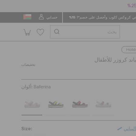
 كروكس كلوب وأحصل على خصم*! 15%
حسابي
Holds
ند كروزر للأطفال
تخفيضات
ألوان:
Ballerina
Size:
بياني