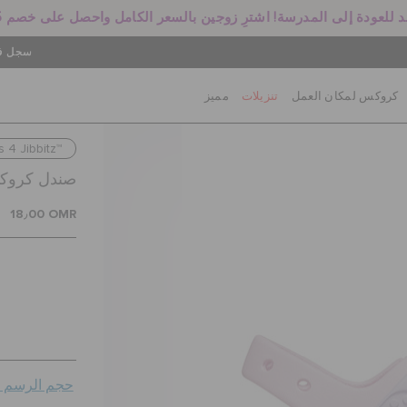
 للعودة إلى المدرسة! اشترِ زوجين بالسعر الكامل واحصل على خصم 25%
سجل في
كروكس لمكان العمل
تنزيلات
مميز
 4 Jibbitz™
صندل كروكبا
18٫00 OMR
حجم الرسم ال