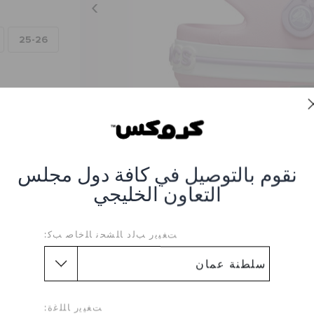
25-26
نقوم بالتوصيل في كافة دول مجلس
التعاون الخليجي
ﺖﻐﻴﻳﺭ ﺐﻟﺩ ﺎﻠﺸﺤﻧ ﺎﻠﺧﺎﺻ ﺐﻛ:
روكباند كروزر للأطفال
 #CR-209424-84I_Ballerina
ﺖﻐﻴﻳﺭ ﺎﻠﻠﻏﺓ: