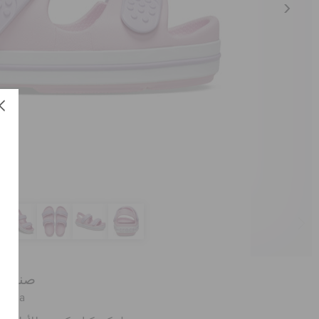
صندل ك
العنصر