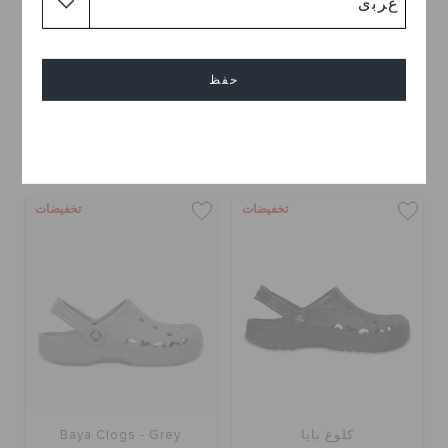
كلوغ كلاسيك
كلوغ كروكباند
حفظ
OMR 28.000
OMR 23.000
أفضل البائعين
اشترِ 2 واحصل على 25% خصم
إلغاء
+56
+120
تخفيضات
تخفيضات
كلوغ بايا
Baya Clogs - Grey