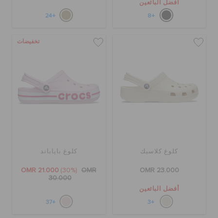
أفضل البائعين
+24
+8
تخفيضات
كلوغ كلاسيك
كلوغ باياباند
OMR 21.000
(30%)
OMR
OMR 23.000
30.000
أفضل البائعين
+37
+3