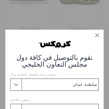
كلوغ كلاسيك
كلوغ كروكباند
OMR 28.000
OMR 23.000
اشترِ 2 واحصل على 25% خصم
+56
+120
نقوم بالتوصيل في كافة دول
مجلس التعاون الخليجي
ﺖﻐﻴﻳﺭ ﺐﻟﺩ ﺎﻠﺸﺤﻧ ﺎﻠﺧﺎﺻ ﺐﻛ:
ﺖﻐﻴﻳﺭ ﺎﻠﻠﻏﺓ: