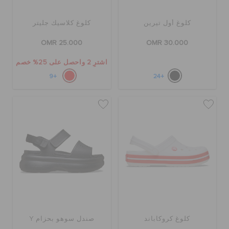
كلوغ أول تيرين
كلوغ كلاسيك جليتر
OMR 25.000
OMR 30.000
اشترِ 2 واحصل على 25% خصم
+9
+24
كلوغ كروكاباند
صندل سوهو بحزام Y