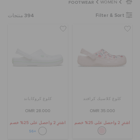
FOOTWEAR
WOMEN
كروكس لمكان العمل
394
Filter & Sort
منتجات
تنزيلات
مميز
تسجيل الدخول / اشتراك
قائمة الامنيات
كلوغ كلاسيك كرافتد
كلوغ كروكاباند
تحديد موقع المتجر
OMR 28.000
OMR 35.000
اشترِ 2 واحصل على 25% خصم
اشترِ 2 واحصل على 25% خصم
حالة الطلبية
+56