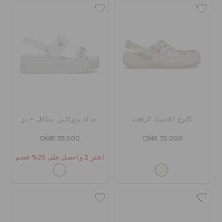
كلوغ كلاسيك كرافتد
حذاء بروكلين بيناكل 4 يو
OMR 33.000
OMR 35.000
اشترِ 2 واحصل على 25% خصم