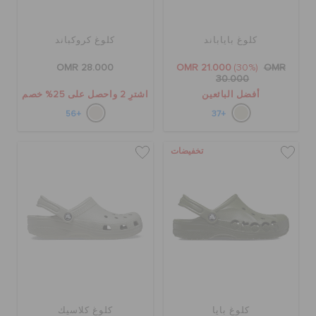
كلوغ باياباند
كلوغ كروكباند
OMR 28.000
OMR 21.000
(30%)
OMR
30.000
أفضل البائعين
اشترِ 2 واحصل على 25% خصم
+56
+37
تخفيضات
كلوغ بايا
كلوغ كلاسيك