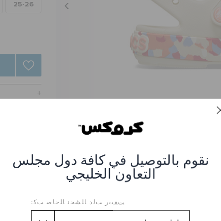
25-26
نقوم بالتوصيل في كافة دول مجلس
التعاون الخليجي
كروزر كونفيتي للأطفال
ﺖﻐﻴﻳﺭ ﺐﻟﺩ ﺎﻠﺸﺤﻧ ﺎﻠﺧﺎﺻ ﺐﻛ:
CR-212528-2MK_Summit-W