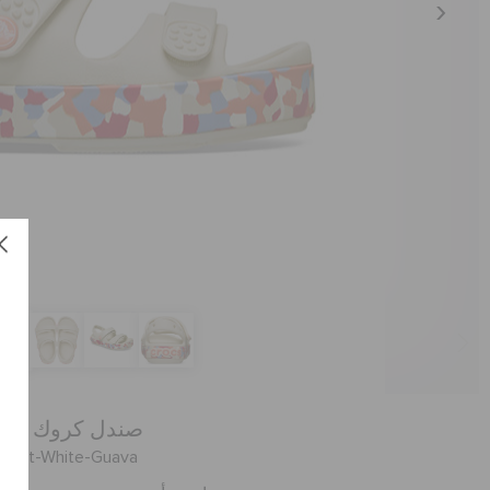
صندل كروك باند 
العنصر #hite-Guava