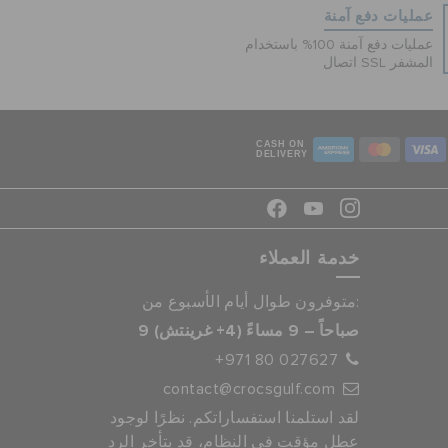
عمليات دفع آمنة
عمليات دفع آمنة 100% باستخدام
اتصال SSL المشفر
CASH ON
DELIVERY
خدمة العملاء
متوفرون طوال أيام الأسبوع من:
9 صباحاً – 9 مساءً (4+ غرينتش)
+971 80 027627
contact@crocsgulf.com
لقد استلمنا استفساراتكم. نظرًا لوجود
عطل مؤقت في النظام، قد يتأخر الرد