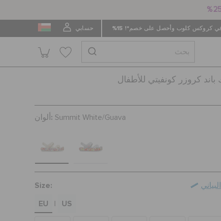
 كروكس كلوب وأحصل على خصم*! 15%
حسابي
اند كروزر كونفيتي للأطفال
ألوان:
Summit White/Guava
Size:
بياني
EU
US
|