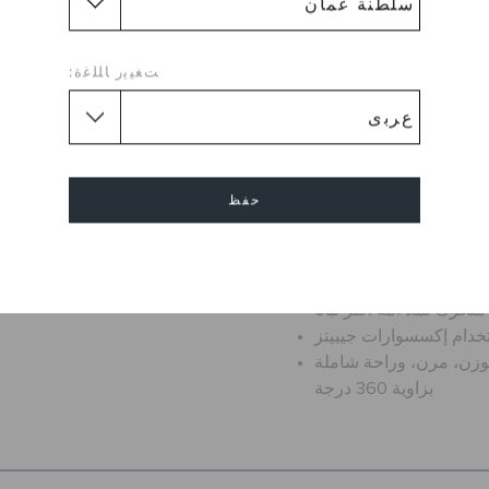
ة كروك باند بتصميمها المصنوع
وفير راحة مبطنة وموثوقة، مع
ع، وتشكيلة من الألوان الحيوية
ﺖﻐﻴﻳﺭ ﺎﻠﻠﻏﺓ:
 طاقة وحيوية لإطلالتك. أبرِز
خطوطك المميزة!
ل يمنح مظهرًا رياضيًا
التنظيف وسريع الجفاف
حفظ
عزيز التهوية وراحة القدم
سب للماء ويطفو بسهولة
 المقولبة لتوفير توسيد
إلغاء
فيف الوزن وراحة فائقة
حرك لملاءمة أكثر ثباتًا
خدام إكسسوارات جيبيتز
لوزن، مرن، وراحة شاملة
بزاوية 360 درجة