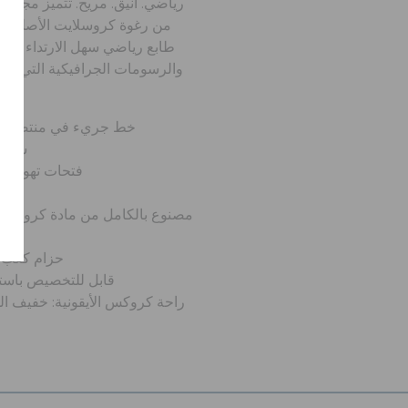
رياضي. أنيق. مريح. تتميز مجموع
من رغوة كروسلايت الأصلية لت
طابع رياضي سهل الارتداء والخل
والرسومات الجرافيكية التي تضيف
خط جريء في منتصف النع
سهل 
فتحات تهوية لت
منا
مصنوع بالكامل من مادة كروسلايت
خ
حزام كعب مت
قابل للتخصيص باست
راحة كروكس الأيقونية: خفيف ا