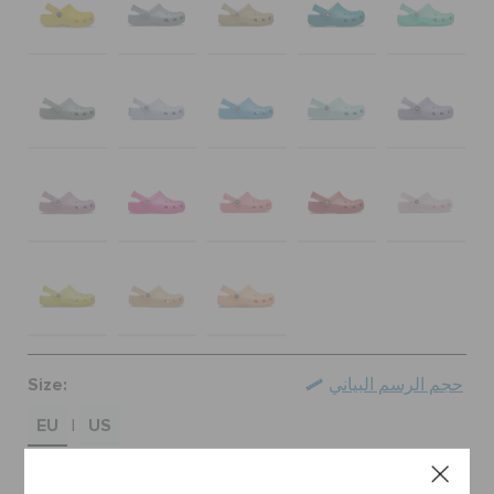
الطلبيات المرتجعة
خدمة العملاء
Size:
حجم الرسم البياني
EU
US
|
19-20
20-21
22-23
23-24
24-25