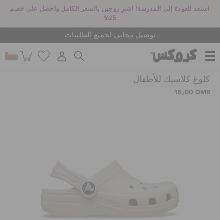
استعد للعودة إلى المدرسة! اشترِ زوجين بالسعر الكامل واحصل على خصم
25%
توصيل مجاني لجميع الطلبيات
كلوغ كلاسيك للأطفال
للنساء
15٫00 OMR
للرجال
أطفال
جيبيتز تشارمز