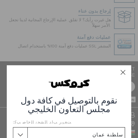
تنزيلات
إرجاع بدون عناء
هل غيرت رأيك؟ لا تقلق. عملية الإرجاع المجانية لدينا تجعل
الأمر سهلاً.
مميز
عمليات دفع آمنة
عمليات دفع آمنة 100% باستخدام اتصال SSL المشفر
تسجيل الدخول / اشتراك
JOIN CROCS CLUB & GET 15% OFF ON YOUR NEXT
قائمة الامنيات
PURCHASE
سجل مجانا
تحديد موقع المتجر
نقوم بالتوصيل في كافة دول
CASH ON
DELIVERY
مجلس التعاون الخليجي
حالة الطلبية
تسجيل الدخول الى حسابي
ﺖﻐﻴﻳﺭ ﺐﻟﺩ ﺎﻠﺸﺤﻧ ﺎﻠﺧﺎﺻ ﺐﻛ:
تحديد موقع المتجر
الطلبيات المرتجعة
سلطنة عمان