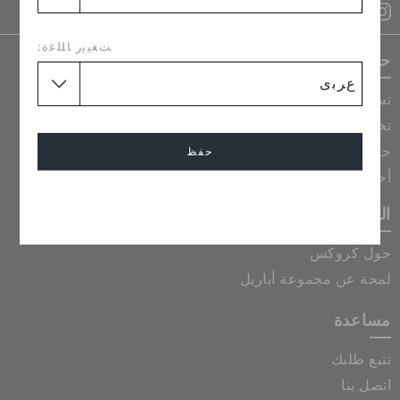
خدمة العملاء
ﺖﻐﻴﻳﺭ ﺎﻠﻠﻏﺓ:
حصريات كروكس
تسوق الكل
تخفيضات وبضائع مخفضة
حصرياً عبر الانترنت
حفظ
أحدث الصيحات
إلغاء
الشركة
حول كروكس
لمحة عن مجموعة أباريل
مساعدة
تتبع طلبك
اتصل بنا