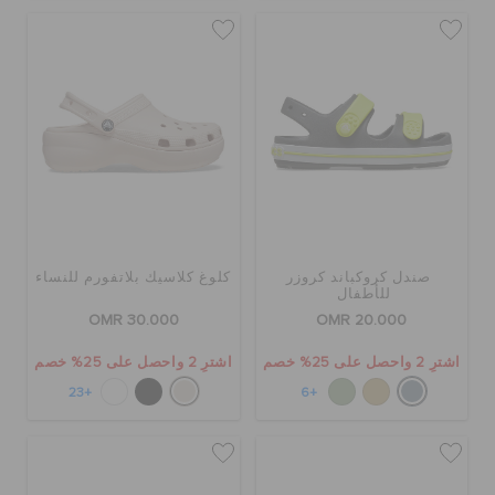
صندل كروكباند كروزر
كلوغ كلاسيك بلاتفورم للنساء
للأطفال
OMR 30.000
OMR 20.000
اشترِ 2 واحصل على 25% خصم
اشترِ 2 واحصل على 25% خصم
+23
+6