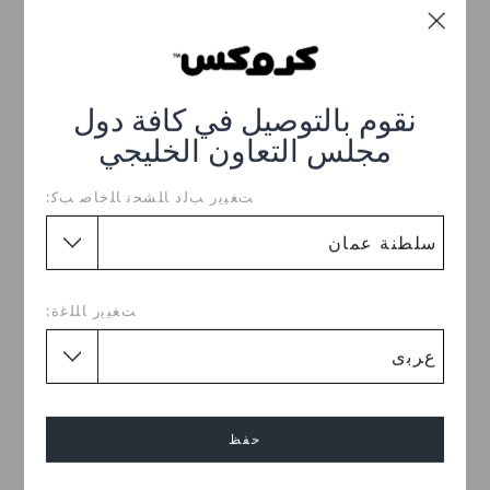
نقوم بالتوصيل في كافة دول
مجلس التعاون الخليجي
ﺖﻐﻴﻳﺭ ﺐﻟﺩ ﺎﻠﺸﺤﻧ ﺎﻠﺧﺎﺻ ﺐﻛ:
حذاء كلوغ كلاسيكي
صندل كروكباند كروزر
للأطفال
OMR 18.000
OMR 15.000
ﺖﻐﻴﻳﺭ ﺎﻠﻠﻏﺓ:
اشترِ 2 واحصل على 25% خصم
اشترِ 2 واحصل على 25% خصم
+5
+55
حفظ