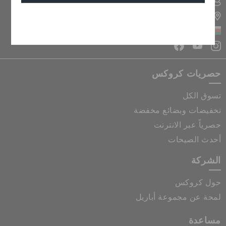
تسجيل الدخول الى حسابي
تحديد موقع المتجر
إلغاء
سلطنة عمان
حصريات كروكس
تسوق الكل
تخفيضات وبضائع مخفضة
حصرياً عبر الانترنت
أحدث الصيحات
الشركة
حول كروكس
لمحة عن مجموعة أباريل
مساعدة