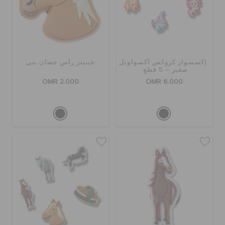
إكسسوار كروكس أكسولوتل
جيبيتز رأس حصان بني
صغير – 5 قطع
OMR 2.000
OMR 6.000