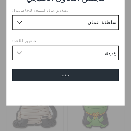
ﺖﻐﻴﻳﺭ ﺐﻟﺩ ﺎﻠﺸﺤﻧ ﺎﻠﺧﺎﺻ ﺐﻛ:
باسيت هاوند فيري
باني ديفل
ﺖﻐﻴﻳﺭ ﺎﻠﻠﻏﺓ:
OMR 2.000
OMR 2.000
حفظ
إلغاء