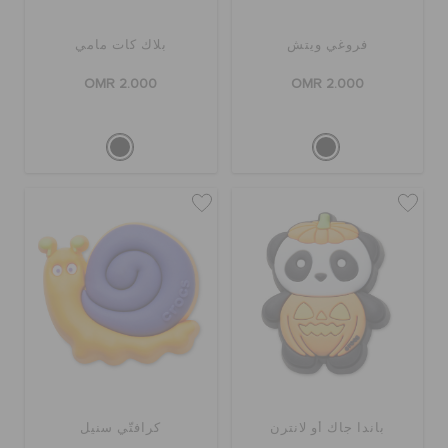
فروغي ويتش
بلاك كات مامي
OMR 2.000
OMR 2.000
باندا جاك أو لانترن
كرافتّي سنيل