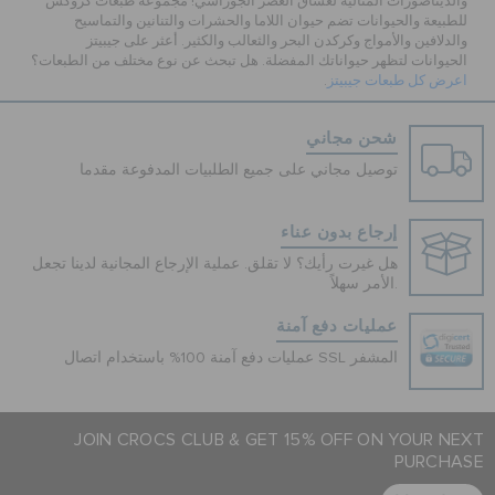
والديناصورات المثالية لعشاق العصر الجوراسي! مجموعة طبعات كروكس
للطبيعة والحيوانات تضم حيوان اللاما والحشرات والتنانين والتماسيح
والدلافين والأمواج وكركدن البحر والثعالب والكثير. أعثر على جيبيتز
الحيوانات لتظهر حيواناتك المفضلة. هل تبحث عن نوع مختلف من الطبعات؟
اعرض كل طبعات جيبيتز
.
شحن مجاني
توصيل مجاني على جميع الطلبيات المدفوعة مقدما
إرجاع بدون عناء
هل غيرت رأيك؟ لا تقلق. عملية الإرجاع المجانية لدينا تجعل
الأمر سهلاً.
عمليات دفع آمنة
عمليات دفع آمنة 100% باستخدام اتصال SSL المشفر
JOIN CROCS CLUB & GET 15% OFF ON YOUR NEXT
PURCHASE