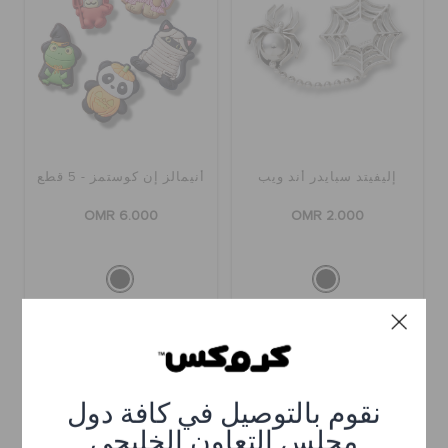
إليفيتد سبايدر أند ويب
أنيمالز إن كوستمز - 5 قطع
OMR 6.000
OMR 2.000
نقوم بالتوصيل في كافة دول
مجلس التعاون الخليجي