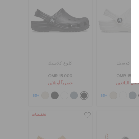
لوغ كلاسيك
كلوغ كلاسيك
OMR 15.000
OMR 15.00
ضل البائعين
حصرياً أونلاين
+53
+53
تخفيضات