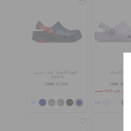
لوغ كلاسيك
كلوغ كلاسيك اول - تيرين
للأطفال
OMR 21.000
OMR 15.00
+2
+53