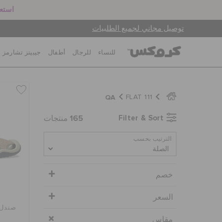
استعد
توصيل مجاني لجميع الطلبيات
للنساء
للرجال
أطفال
جيبيتز تشارمز
QA
FLAT 111
165
Filter & Sort
منتجات
الترتيب بحسب
خصم
السعر
صندل 
مقاس