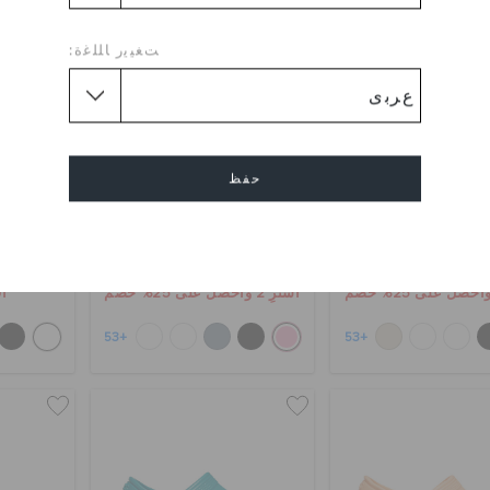
ﺖﻐﻴﻳﺭ ﺎﻠﻠﻏﺓ:
حفظ
كلوغ كلاسيك
كلوغ كلاسيك
ك
إلغاء
0
OMR 15.000
OMR 15.000
اشترِ 2 واحصل على 25% خصم
أف
+53
+53