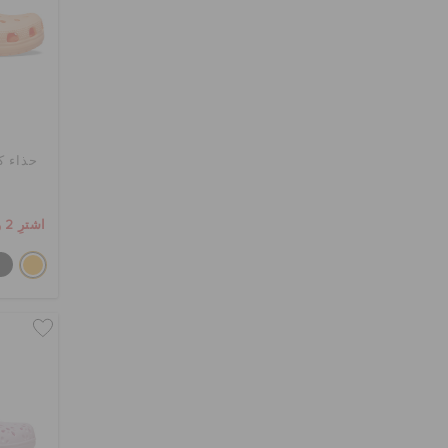
حذاء ك
اشترِ 2 واحصل على 25% خصم