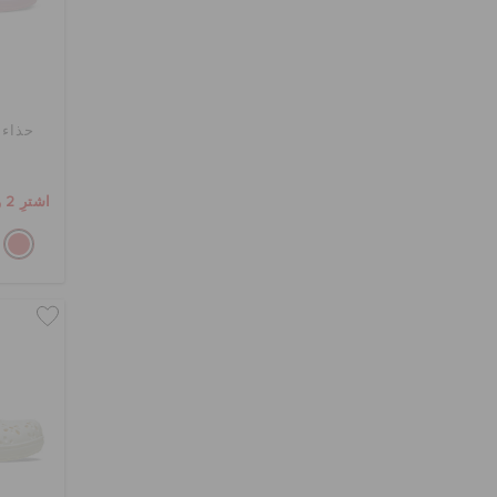
حذاء 
اشترِ 2 واحصل على 25% خصم