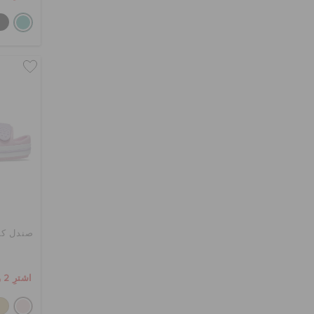
صندل كرو
اشترِ 2 واحصل على 25% خصم