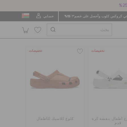
 كروكس كلوب وأحصل على خصم*! 15%
حسابي
تخفيضات
تخفيضات
غ أطفال بنقشة كرة
كلوغ كلاسيك للأطفال
قدم