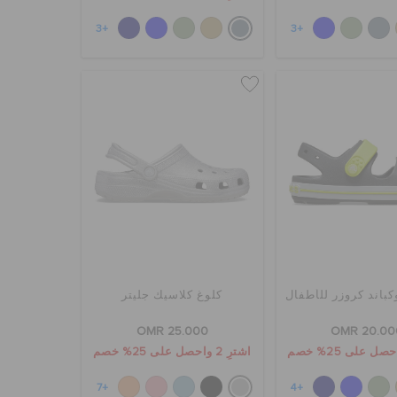
+3
+3
باند كروزر للأطفال
كلوغ كلاسيك جليتر
OMR 25.000
OMR 20.00
اشترِ 2 واحصل على 25% خصم
+7
+4