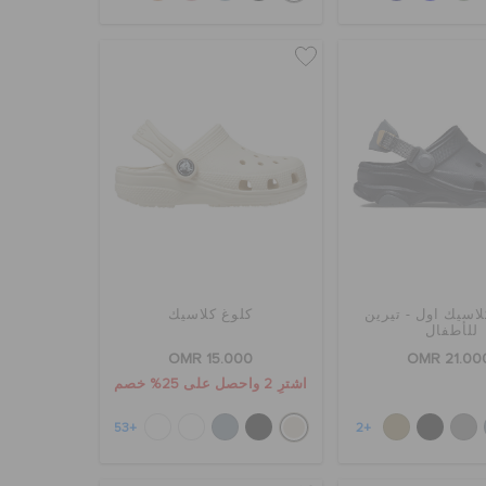
لاسيك اول - تيرين
كلوغ كلاسيك
للأطفال
OMR 15.000
OMR 21.00
اشترِ 2 واحصل على 25% خصم
+53
+2