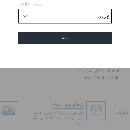
Crocband Minnie Clogs
ﺖﻐﻴﻳﺭ ﺎﻠﻠﻏﺓ:
Description :
Call it clever design or pop a
Minnie Mouse rocks the Crocs
perforated uppers giving way
حفظ
mouse ears and polka dot bo
the heels they
إلغاء
Flat
طول الكعب :
Round
شكل القدم :
Sole :
Rubber Sole
إرجاع بدون عناء
لطلبيات
هل غيرت رأيك؟ لا تقلق. عملية
الإرجاع المجانية لدينا تجعل الأمر
سهلاً.