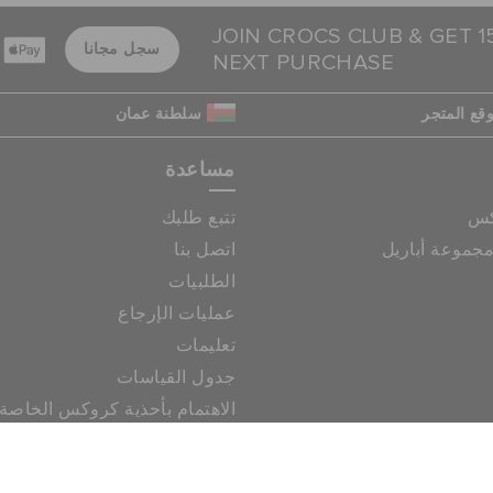
JOIN CROCS CLUB & GET 
سجل مجانا
NEXT PURCHASE
قع المتجر
سلطنة عمان
مساعدة
كس
تتبع طلبك
جموعة أباريل
اتصل بنا
الطلبيات
عمليات الإرجاع
تعليمات
جدول القياسات
الاهتمام بأحذية كروكس الخاصة