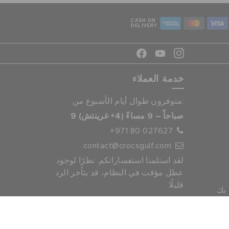
CASH ON
DELIVERY
خدمة العملاء
متوفرون طوال أيام الأسبوع من:
9 صباحاً – 9 مساءً (4+ غرينتش)
+971 80 027627
contact@crocsgulf.com
لقد استلمنا استفساراتكم. نظرًا لوجود
عطل مؤقت في النظام، قد يتأخر الرد
قليلًا
 بك