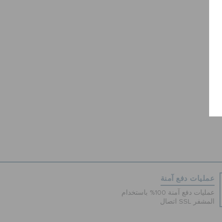
عمليات دفع آمنة
عمليات دفع آمنة 100% باستخدام
اتصال SSL المشفر