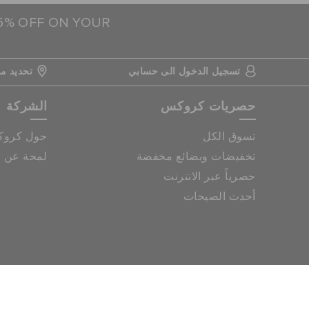
15% OFF ON YOUR
تسجيل الدخول الى حسابي
تحديد مو
حصريات كروكس
الشركة
تسوق الكل
حول كرو
تخفيضات وبضائع مخفضة
لمحة عن م
حصرياً عبر الانترنت
أحدث الصيحات