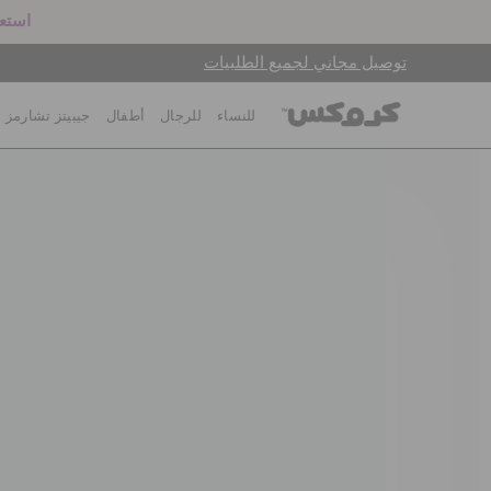
استعد
توصيل مجاني لجميع الطلبيات
للنساء
للرجال
أطفال
جيبيتز تشارمز