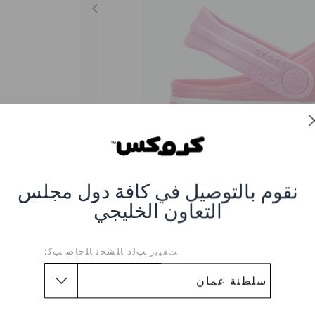
نقوم بالتوصيل في كافة دول مجلس
التعاون الخليجي
ﺖﻐﻴﻳﺭ ﺐﻟﺩ ﺎﻠﺸﺤﻧ ﺎﻠﺧﺎﺻ ﺐﻛ:
Kids' Crocband™ Disn
CR-204993-6NP-PARADISE