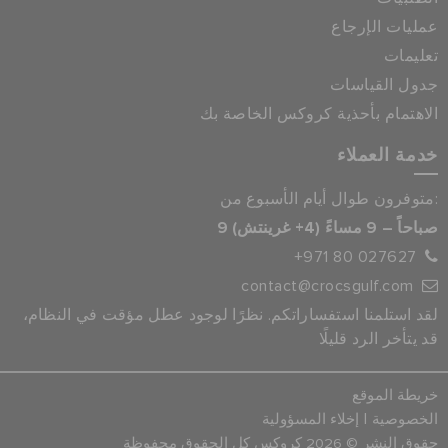
عمليات الإرجاع
تعليمات
جدول القياسات
الاهتمام بأحذية كروكس الخاصة بك
خدمة العملاء
متوفرون طوال أيام الأسبوع من:
9 صباحاً – 9 مساءً (4+ غرينتش)
+971 80 027627
contact@crocsgulf.com
لقد استلمنا استفساراتكم. نظرًا لوجود عطل مؤقت في النظام،
قد يتأخر الرد قليلًا
خريطة الموقع
|
الخصوصية
إخلاء المسؤولية
حقوق النشر © 2026 كروكس كل الحقوق محفوظة