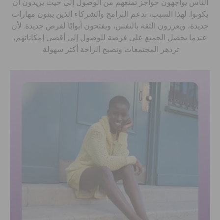
الناس يواجهون حواجز تمنعهم من الوصول إلى حيث يريدون أن
تنزيلات
يكونوا. لهذا السبب، ندعم البرامج والشركاء الذين يبنون مهارات
جديدة، ويعززون الثقة بالنفس، ويفتحون أبوابًا لفرص جديدة. لأن
عندما يحصل الجميع على فرصة للوصول إلى أقصى إمكاناتهم،
مميز
تزدهر المجتمعات وتصبح الراحة أكثر سهولة.
تسجيل الدخول / اشتراك
قائمة الامنيات
تحديد موقع المتجر
حالة الطلبية
الطلبيات المرتجعة