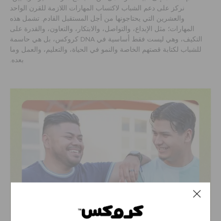
نركز على دعم الشباب لاكتساب المهارات اللازمة للقرن الواحد
والعشرين التي يحتاجونها من أجل المستقبل القادم. تشمل هذه
المهارات؛ مثل الإبداع، والتواصل، والابتكار، والتعاون، والقدرة على
التكيف، وهي ليست فقط أساسية في DNA كروكس، بل هي حاسمة
للشباب لكتابة قصتهم الخاصة والنمو في الحياة، والتعليم، والعمل وما
بعده.