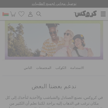
توصيل مجاني لجميع الطلبيات
للنساء
للرجال
أطفال
الاستدامة
الكوكب
المجتمعات
الناس
جيبيتز تشارمز
ندعم بعضنا البعض
كروكس لمكان العمل
في كروكس، نصنع الصنادل والشباشب والأحذية لتأخذك إلى كل
مكان ترغب في الذهاب إليه براحة. لكننا نعلم أن الكثير من