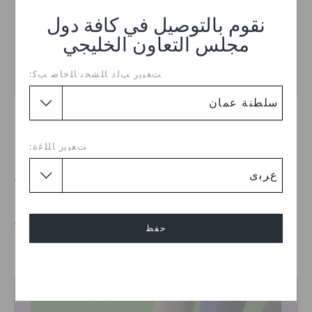
نقوم بالتوصيل في كافة دول
مجلس التعاون الخليجي
ﺖﻐﻴﻳﺭ ﺐﻟﺩ ﺎﻠﺸﺤﻧ ﺎﻠﺧﺎﺻ ﺐﻛ:
الإرشاد مع الأخوة الكبار، الأخوات
الكبيرات
ﺖﻐﻴﻳﺭ ﺎﻠﻠﻏﺓ:
الأخوة الكبار، الأخوات الكبيرات هي أكبر وأقدم منظمة للإرشاد الشبابي
في الولايات المتحدة، حيث تخدم أكثر من 5,000 مجتمع عبر 50 ولاية.
نحن فخورون بدعمهم في تمكين الشباب من خلال علاقات الإرشاد،
وتدريب المهارات، والوصول إلى فرص عمل جديدة، مما يساعدهم في
حفظ
التخطيط لمستقبلهم وإطلاق إمكاناتهم كعوامل للتغيير.
إلغاء