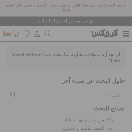
استعد للعودة إلى المدرسة! اشترِ زوجين بالسعر الكامل واحصل على خصم
25%
توصيل مجاني لجميع الطلبيات
للنساء
لم نجد أية منتجات مشابهة لما تبحث عنه "
searched term
."
here
للرجال
حاول البحث عن شيء آخر
أطفال
نصائح للبحث
جيبيتز تشارمز
تأكد من عدم وجود أخطاء
حدد البحث بكلمة أو كلمتين