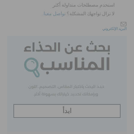
كروكس لمكان العمل
استخدم مصطلحات متداولة أكثر
لا تزال تواجهك المشكلة؟
تواصل معنا.
تنزيلات
البريد الإلكتروني
مميز
تسجيل الدخول / اشتراك
قائمة الامنيات
تحديد موقع المتجر
ابدأ
حالة الطلبية