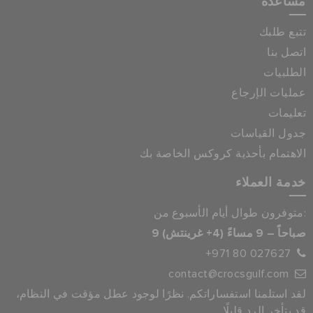
مساعدة
تتبع طلبك
اتصل بنا
الطلبيات
عمليات الإرجاع
تعليمات
جدول القياسات
الاهتمام بأحذية كروكس الخاصة بك
خدمة العملاء
متوفرون طوال أيام الأسبوع من:
9 صباحاً – 9 مساءً (4+ غرينتش)
+971 80 027627
contact@crocsgulf.com
لقد استلمنا استفساراتكم. نظرًا لوجود عطل مؤقت في النظام،
قد يتأخر الرد قليلًا