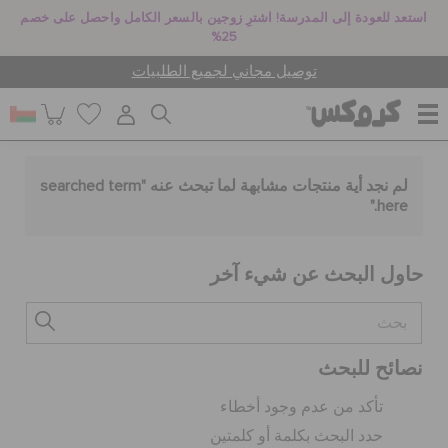
استعد للعودة إلى المدرسة! اشترِ زوجين بالسعر الكامل واحصل على خصم
25%
توصيل مجاني لجميع الطلبيات
للنساء
لم نجد أية منتجات مشابهة لما تبحث عنه "
searched term
."
here
للرجال
حاول البحث عن شيء آخر
أطفال
نصائح للبحث
جيبيتز تشارمز
تأكد من عدم وجود أخطاء
حدد البحث بكلمة أو كلمتين