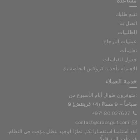
مساعدة
تتبع طلبك
اتصل بنا
الطلبيات
عمليات الإرجاع
تعليمات
جدول القياسات
الاهتمام بأحذية كروكس الخاصة بك
خدمة العملاء
متوفرون طوال أيام الأسبوع من:
9 صباحاً – 9 مساءً (4+ غرينتش)
+971 80 027627
contact@crocsgulf.com
لقد استلمنا استفساراتكم. نظرًا لوجود عطل مؤقت في النظام،
قد يتأخر الرد قليلًا