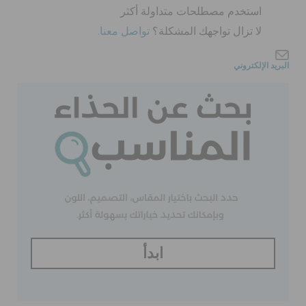
كروكس لمكان العمل
استخدم مصطلحات متداولة أكثر
لا تزال تواجهك المشكلة؟
تواصل معنا.
تنزيلات
البريد الإلكتروني
مميز
تسجيل الدخول / اشتراك
قائمة الامنيات
تحديد موقع المتجر
ابدأ
حالة الطلبية