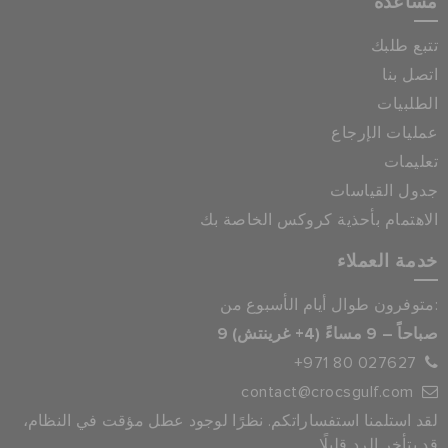
مساعدة
تتبع طلبك
اتصل بنا
الطلبيات
عمليات الإرجاع
تعليمات
جدول القياسات
الاهتمام بأحذية كروكس الخاصة بك
خدمة العملاء
متوفرون طوال أيام الأسبوع من:
9 صباحاً – 9 مساءً (4+ غرينتش)
+971 80 027627
contact@crocsgulf.com
لقد استلمنا استفساراتكم. نظرًا لوجود عطل مؤقت في النظام،
قد يتأخر الرد قليلًا