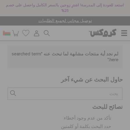
استعد للعودة إلى المدرسة! اشترِ زوجين بالسعر الكامل واحصل على خصم
25%
توصيل مجاني لجميع الطلبيات
للنساء
لم نجد أية منتجات مشابهة لما تبحث عنه "
searched term
."
here
للرجال
حاول البحث عن شيء آخر
أطفال
نصائح للبحث
جيبيتز تشارمز
تأكد من عدم وجود أخطاء
حدد البحث بكلمة أو كلمتين