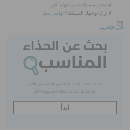
كروكس لمكان العمل
استخدم مصطلحات متداولة أكثر
لا تزال تواجهك المشكلة؟
تواصل معنا.
تنزيلات
البريد الإلكتروني
مميز
تسجيل الدخول / اشتراك
قائمة الامنيات
تحديد موقع المتجر
ابدأ
حالة الطلبية