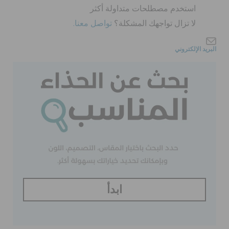
كروكس لمكان العمل
استخدم مصطلحات متداولة أكثر
لا تزال تواجهك المشكلة؟
تواصل معنا.
تنزيلات
البريد الإلكتروني
مميز
تسجيل الدخول / اشتراك
قائمة الامنيات
تحديد موقع المتجر
ابدأ
حالة الطلبية