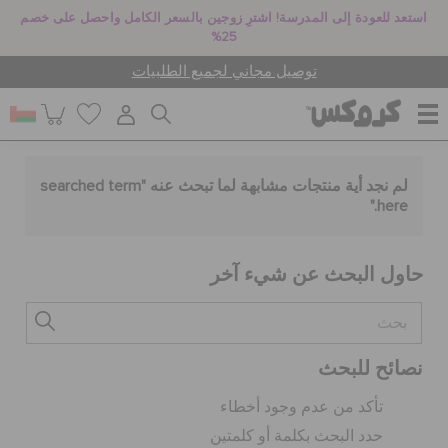
استعد للعودة إلى المدرسة! اشترِ زوجين بالسعر الكامل واحصل على خصم
25%
توصيل مجاني لجميع الطلبيات
للنساء
لم نجد أية منتجات مشابهة لما تبحث عنه "
searched term
."
here
للرجال
حاول البحث عن شيء آخر
أطفال
نصائح للبحث
جيبيتز تشارمز
تأكد من عدم وجود أخطاء
حدد البحث بكلمة أو كلمتين