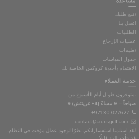
مساعدة
تتبع طلبك
اتصل بنا
الطلبيات
عمليات الإرجاع
تعليمات
جدول القياسات
الاهتمام بأحذية كروكس الخاصة بك
خدمة العملاء
متوفرون طوال أيام الأسبوع من:
9 صباحاً – 9 مساءً (4+ غرينتش)
+971 80 027627
contact@crocsgulf.com
لقد استلمنا استفساراتكم. نظرًا لوجود عطل مؤقت في النظام،
قد يتأخر الرد قليلًا