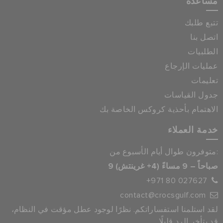
مساعدة
تتبع طلبك
اتصل بنا
الطلبيات
عمليات الإرجاع
تعليمات
جدول القياسات
الاهتمام بأحذية كروكس الخاصة بك
خدمة العملاء
متوفرون طوال أيام الأسبوع من:
9 صباحاً – 9 مساءً (4+ غرينتش)
+971 80 027627
contact@crocsgulf.com
لقد استلمنا استفساراتكم. نظرًا لوجود عطل مؤقت في النظام،
قد يتأخر الرد قليلًا