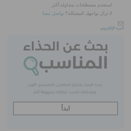
كروكس لمكان العمل
استخدم مصطلحات متداولة أكثر
لا تزال تواجهك المشكلة؟
تواصل معنا.
تنزيلات
البريد الإلكتروني
مميز
تسجيل الدخول / اشتراك
قائمة الامنيات
تحديد موقع المتجر
ابدأ
حالة الطلبية