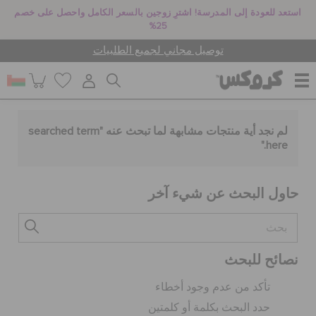
استعد للعودة إلى المدرسة! اشترِ زوجين بالسعر الكامل واحصل على خصم
25%
توصيل مجاني لجميع الطلبيات
للنساء
لم نجد أية منتجات مشابهة لما تبحث عنه "
searched term
."
here
للرجال
حاول البحث عن شيء آخر
أطفال
نصائح للبحث
جيبيتز تشارمز
تأكد من عدم وجود أخطاء
حدد البحث بكلمة أو كلمتين