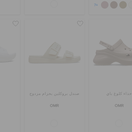
+7
حذاء كلوغ باي
صندل بروكلين بحزام مزدوج
ش
OMR
OMR