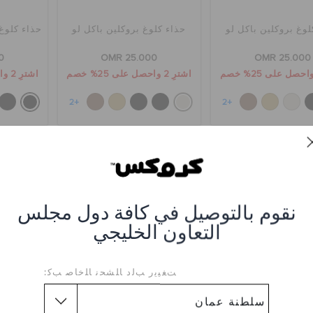
لوغ بروكلين باكل لو
حذاء كلوغ بروكلين باكل لو
حذاء كلوغ
0
OMR 25.000
OMR 25.000
اشترِ 2 واحصل على 25% خصم
اشترِ 2 واحصل على 25% خصم
+2
+2
نقوم بالتوصيل في كافة دول مجلس
التعاون الخليجي
ﺖﻐﻴﻳﺭ ﺐﻟﺩ ﺎﻠﺸﺤﻧ ﺎﻠﺧﺎﺻ ﺐﻛ:
روكلين بحزام مزدوج
حذاء كلوغ مينز إنموشن سنيكر
صندل وي