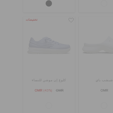
تخفيضات
بشب باي
كلوغ إن موشن للنساء
OMR
(43%)
OMR
OMR