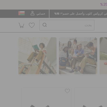
 كروكس كلوب وأحصل على خصم*! 15%
حسابي