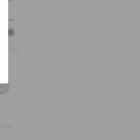
اشترِ 2 واحصل على 25% خصم
حذاء ك