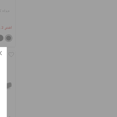
حذاء ك
اشترِ 2 واحصل على 25% خصم
صندل ب