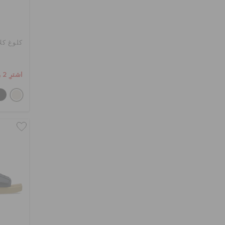
كلوغ كل
اشترِ 2 واحصل على 25% خصم