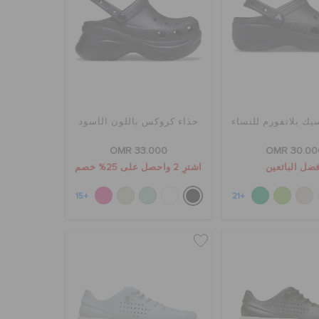
يك بلاتفورم للنساء
حذاء كروكس باللون الأسود
OMR 33.000
OMR 30.00
ضل البائعين
اشترِ 2 واحصل على 25% خصم
+15
+21