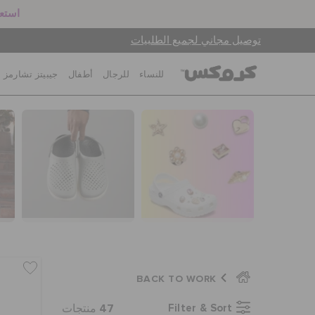
استعد
توصيل مجاني لجميع الطلبيات
للنساء
للرجال
أطفال
جيبيتز تشارمز
BACK TO WORK
47
Filter & Sort
منتجات