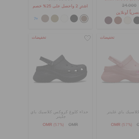
24.000
اشترِ 2 واحصل على 25% خصم
رياً أونلاين
+7
تخفيضات
تخفيضات
لاسيك باي غليتر
حذاء كلوغ كروكس كلاسيك باي
جليتر
OMR
(57%)
OMR
OMR
(57%)