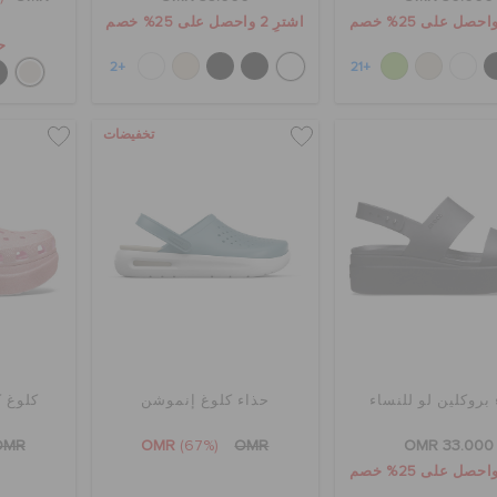
اشترِ 2 واحصل على 25% خصم
حص
+2
+21
تخفيضات
بروكلين لو للنساء
حذاء كلوغ إنموشن
كلوغ ك
OMR
OMR
(67%)
OMR
OMR 33.000