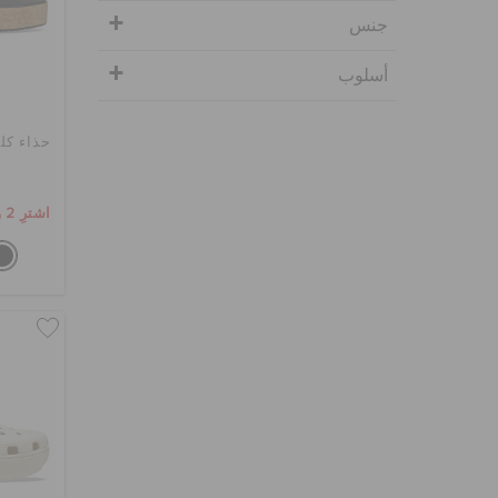
جنس
أسلوب
حذاء كل
اشترِ 2 واحصل على 25% خصم