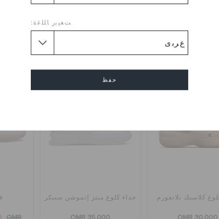
0
OMR 35.000
OMR 25.000
ﺖﻐﻴﻳﺭ ﺎﻠﻠﻏﺓ:
اشترِ 2 واحصل على 25% خصم
اشترِ 2 واحصل على 25% خصم
+2
+2
حفظ
إلغاء
لوغ كلاسيك بلاتفورم
حذاء كلوغ مينز إنموشن سنيكر
ف
(58%)
OMR
OMR 35.000
OMR 30.000