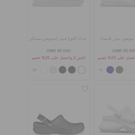
موشن بيزر للنساء
حذاء كلوغ مينز إنموشن سنيكر
OMR 35.000
OMR 35.00
اشترِ 2 واحصل على 25% خصم
+2
+1