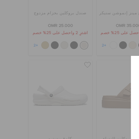
 مينز إنموشن سنيكر
صندل بروكلين بحزام مزدوج
OMR 25.000
OMR 35.00
اشترِ 2 واحصل على 25% خصم
+2
+2
دج بروكلين للنساء
كلوغ بيسترو