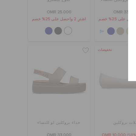
OMR 25.000
OMR 33.00
اشترِ 2 واحصل على 25% خصم
+3
تخفيضات
لات بروكلين
حذاء بروكلين لو للنساء
OMR 33.000
OMR 10.000