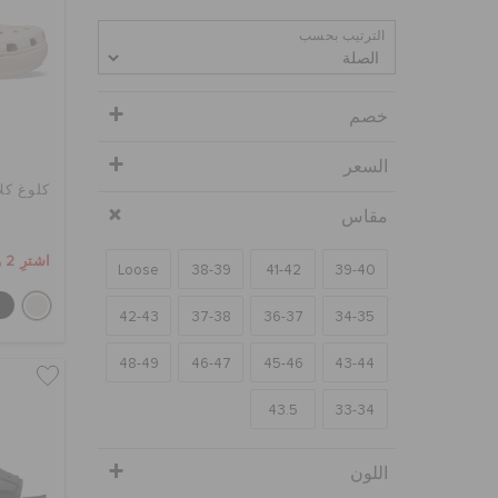
الترتيب بحسب
خصم
السعر
كلوغ كل
مقاس
اشترِ 2 واحصل على 25% خصم
Loose
38-39
41-42
39-40
42-43
37-38
36-37
34-35
48-49
46-47
45-46
43-44
43.5
33-34
اللون