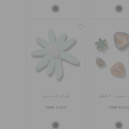
ستونز - 5 قطع
بلو كرافتد ديزي
OMR 2.000
OMR 6.00