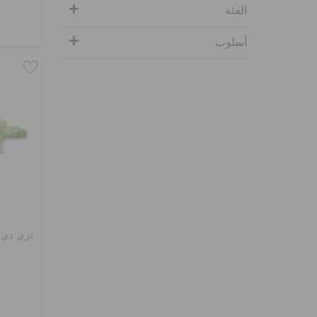
الفئة
أسلوب
ثري دي ج