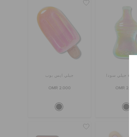
 ماء جيلي سودا
جيلي آيس بوب
OMR 2.000
OMR 2.00