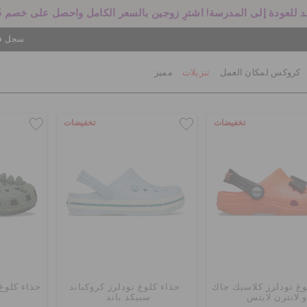
 للعودة إلى المدرسة! اشترِ زوجين بالسعر الكامل واحصل على خصم 25%
سجل في
كروكس لمكان العمل
تنزيلات
مميز
تخفيضات
تخفيضات
وغ تودلرز كلاسيك جاك
حذاء كلوغ تودلرز كروكباند
حذاء كلوغ
و لانترن لايتس
سبيكد باند