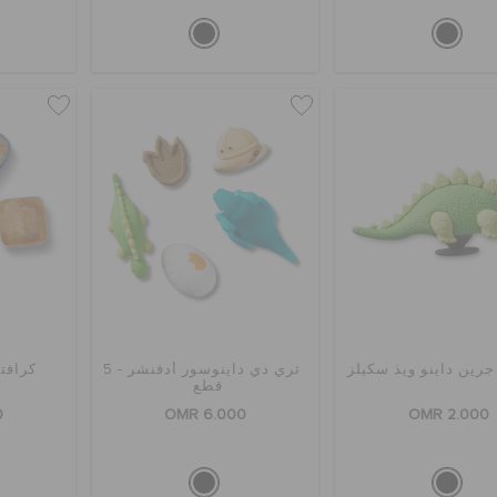
رين داينو ويذ سكيلز
ثري دي داينوسور أدفنشر - 5
كرافتد 
قطع
0
OMR 6.000
OMR 2.000