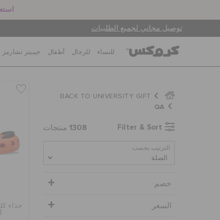
استعد
توصيل مجاني لجميع الطلبيات
للنساء
للرجال
أطفال
جيبيتز تشارمز
BACK TO UNIVERSITY GIFT
QA
1308
Filter & Sort
منتجات
الترتيب بحسب
خصم
السعر
حذاء كل
أ