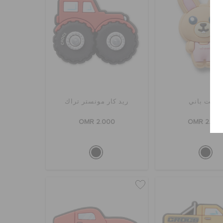
ويت باني
ريد كار مونستر تراك
OMR 2.000
OMR 2.00