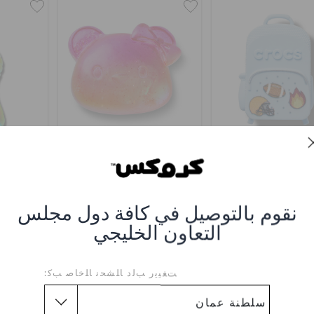
ظهر كروكس كلاسيك -
جيلي بير فيس
زجاجة
أزرق
0
OMR 2.000
OMR 2.000
نقوم بالتوصيل في كافة دول مجلس
التعاون الخليجي
ﺖﻐﻴﻳﺭ ﺐﻟﺩ ﺎﻠﺸﺤﻧ ﺎﻠﺧﺎﺻ ﺐﻛ: