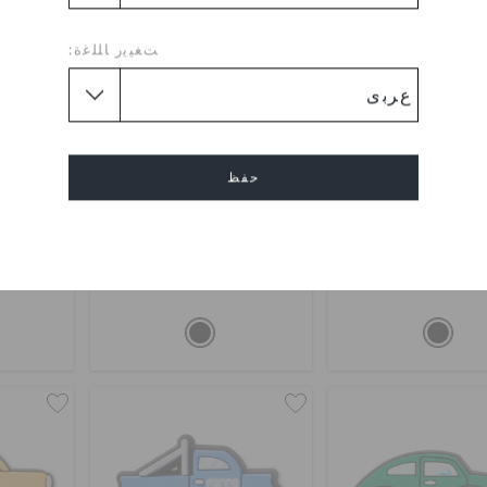
ﺖﻐﻴﻳﺭ ﺎﻠﻠﻏﺓ:
حفظ
ترونَوت يُونيكورن
سويت بير
س
إلغاء
0
OMR 2.000
OMR 2.000