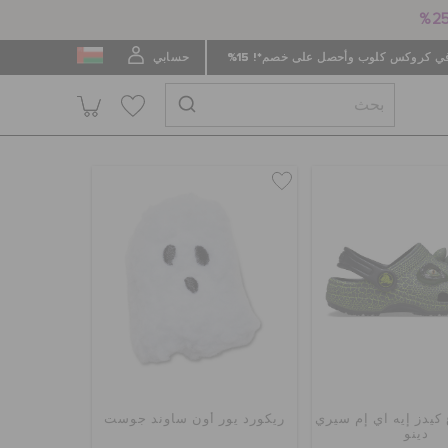
 كروكس كلوب وأحصل على خصم*! 15%
حسابي
 كيدز إيه آي إم سيري
ريكورد يور أون ساوند جوست
دينو