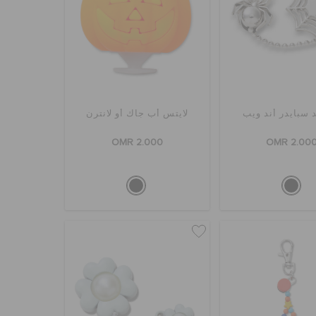
د سبايدر أند ويب
لايتس أب جاك أو لانترن
OMR 2.000
OMR 2.00