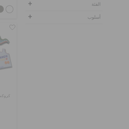
الفئة
أسلوب
كروكس ر