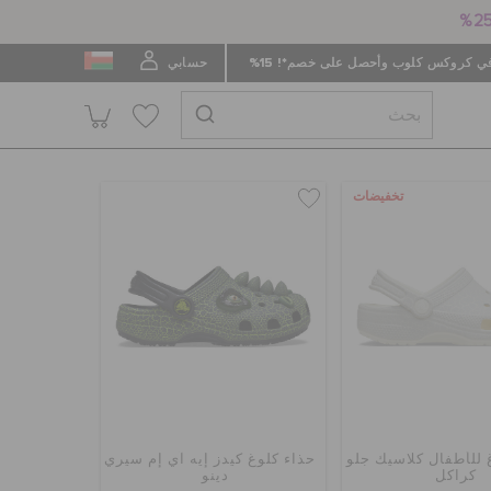
 كروكس كلوب وأحصل على خصم*! 15%
حسابي
تخفيضات
 للأطفال كلاسيك جلو
حذاء كلوغ كيدز إيه آي إم سيري
كراكل
دينو