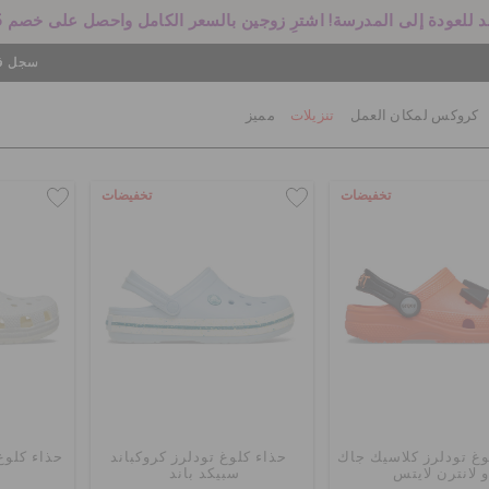
 للعودة إلى المدرسة! اشترِ زوجين بالسعر الكامل واحصل على خصم 25%
سجل في
كروكس لمكان العمل
تنزيلات
مميز
تخفيضات
تخفيضات
وغ تودلرز كلاسيك جاك
حذاء كلوغ تودلرز كروكباند
حذاء كلوغ
و لانترن لايتس
سبيكد باند