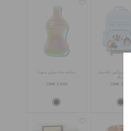
هر كروكس كلاسيك -
زجاجة ماء جيلي سودا
أزرق
OMR 2.000
OMR 2.00