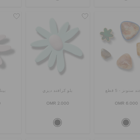
د ستونز - 5 قطع
بلو كرافتد ديزي
بين
0
OMR 2.000
OMR 6.000