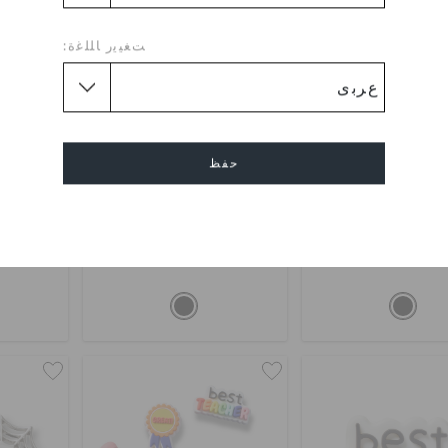
ﺖﻐﻴﻳﺭ ﺎﻠﻠﻏﺓ:
حفظ
يلي آيس بوب
أسْترونَوت يُونيكورن
تيتشر
إلغاء
0
OMR 2.000
OMR 2.000