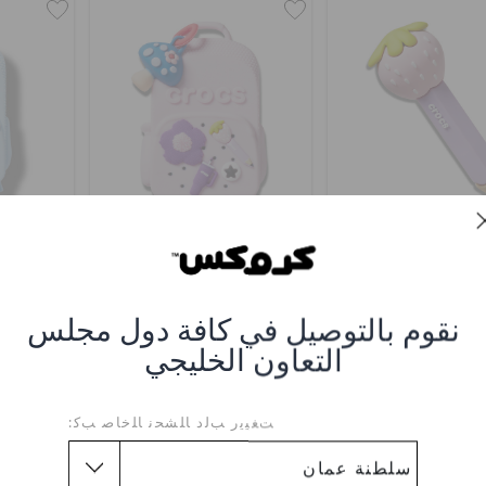
اص سينتد سترابري
حقيبة ظهر كروكس كلاسيك -
حقيبة ظ
وردي
0
OMR 2.000
OMR 2.000
نقوم بالتوصيل في كافة دول مجلس
التعاون الخليجي
ﺖﻐﻴﻳﺭ ﺐﻟﺩ ﺎﻠﺸﺤﻧ ﺎﻠﺧﺎﺻ ﺐﻛ: