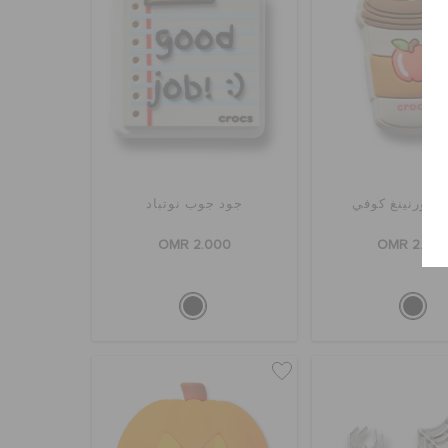
 مورنينغ كوفي
جود جوب نوتباد
OMR 2.000
OMR 2.00