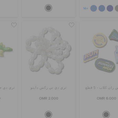
+14
ان كلاب - 5 قطع
ثري دي تي ركس داينو
ثري دي جر
0
OMR 2.000
OMR 6.000