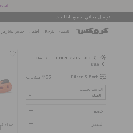
استعد
توصيل مجاني لجميع الطلبيات
للنساء
للرجال
أطفال
جيبيتز تشارمز
BACK TO UNIVERSITY GIFT
KSA
1155
Filter & Sort
منتجات
الترتيب بحسب
خصم
السعر
حذاء كل
أ