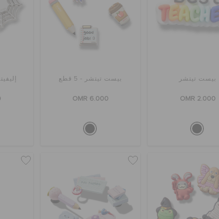
بيست تيتشر
بيست تيتشر - 5 قطع
إليفيت
0
OMR 6.000
OMR 2.000