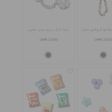
فاتيح كروكس ستار
ميتا دابل ديزي ميني تشين
OMR 2.000
OMR 2.00