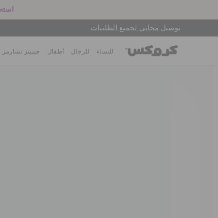
استعد
توصيل مجاني لجميع الطلبيات
للنساء
للرجال
أطفال
جيبيتز تشارمز