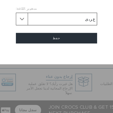
Lend your feet ulterior comfo
colored low-ankle lace-up sh
ﺖﻐﻴﻳﺭ ﺎﻠﻠﻏﺓ:
features lace-up closure and
durability. Further, the leathe
these lifestyle shoes suitabl
outfit.
حفظ
Flat
طول الكعب :
Round
شكل القدم :
إلغاء
Sole :
Rubber Sole
إرجاع بدون عناء
لطلبيات
هل غيرت رأيك؟ لا تقلق. عملية
الإرجاع المجانية لدينا تجعل الأمر
سهلاً.
JOIN CROCS CLUB & GET 
سجل مجانا