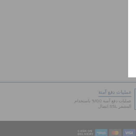
عمليات دفع آمنة
عمليات دفع آمنة 100% باستخدام
اتصال SSL المشفر
CASH ON
DELIVERY