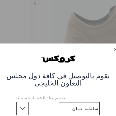
نقوم بالتوصيل في كافة دول مجلس
التعاون الخليجي
ﺖﻐﻴﻳﺭ ﺐﻟﺩ ﺎﻠﺸﺤﻧ ﺎﻠﺧﺎﺻ ﺐﻛ:
Crocs Lace-Up Shoes 
26P-KHAKI-STUCC