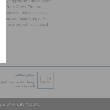
rt by slipping into these green
oes from Crocs. This pair
 rubber sole that ensures high
r upper and fabric lining make
e for teaming with any casual
شحن مجاني
توصيل مجاني على جميع ا
المدفوعة مقدما
15% OFF ON YOUR