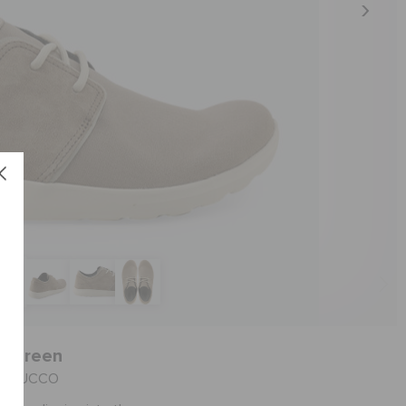
- Green
العنصر #204223-O