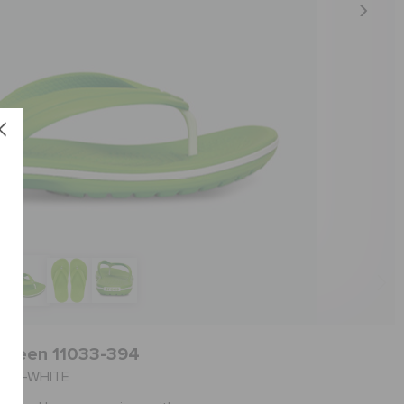
- Green 11033-394
العنصر #11033-394-