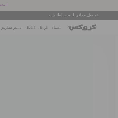
استعد
توصيل مجاني لجميع الطلبيات
للنساء
للرجال
أطفال
جيبيتز تشارمز