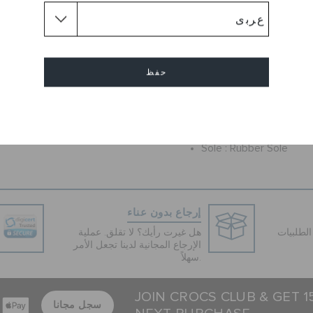
A fun, stylish pick for your
friends is this pair of green 
from Crocs. The thermoplasti
flip-flops not only maximizes
a well-cushioned stride, but
حفظ
easy maintenance.
إلغاء
Flat
طول الكعب :
Round
شكل القدم :
Sole :
Rubber Sole
إرجاع بدون عناء
لطلبيات
هل غيرت رأيك؟ لا تقلق. عملية
الإرجاع المجانية لدينا تجعل الأمر
سهلاً.
JOIN CROCS CLUB & GET 
سجل مجانا