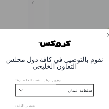
نقوم بالتوصيل في كافة دول مجلس
التعاون الخليجي
ﺖﻐﻴﻳﺭ ﺐﻟﺩ ﺎﻠﺸﺤﻧ ﺎﻠﺧﺎﺻ ﺐﻛ:
Crocband Flip Flops 
VOLTGREEN-WHITE
ﺖﻐﻴﻳﺭ ﺎﻠﻠﻏﺓ: