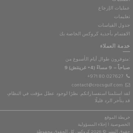
عمليات الإرجاع
تعليمات
جدول القياسات
الاهتمام بأحذية كروكس الخاصة بك
خدمة العملاء
متوفرون طوال أيام الأسبوع من:
9 صباحاً – 9 مساءً (4+ غرينتش)
+971 80 027627
contact@crocsgulf.com
لقد استلمنا استفساراتكم. نظرًا لوجود عطل مؤقت في النظام،
قد يتأخر الرد قليلًا
خريطة الموقع
|
الخصوصية
إخلاء المسؤولية
حقوق النشر © 2026 كروكس كل الحقوق محفوظة